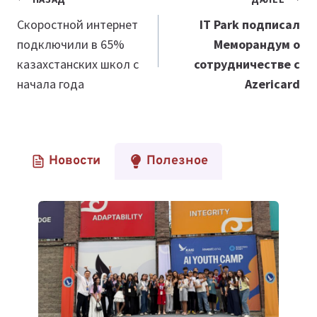
Навигация
по
Скоростной интернет
IT Park подписал
подключили в 65%
Меморандум о
записям
казахстанских школ с
сотрудничестве c
начала года
Azericard
Новости
Полезное