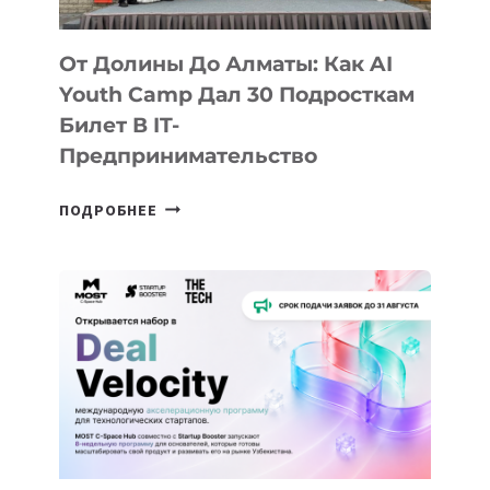
От Долины До Алматы: Как AI
Youth Camp Дал 30 Подросткам
Билет В IT-
Предпринимательство
ОТ
ПОДРОБНЕЕ
ДОЛИНЫ
ДО
АЛМАТЫ:
КАК
AI
YOUTH
CAMP
ДАЛ
30
ПОДРОСТКАМ