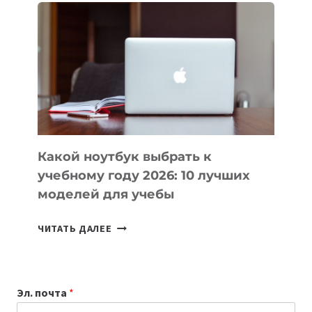
ВАЙБКОДИНГА,
КОТОРЫЕ
ПОМОГАЮТ
СОЗДАВАТЬ
ПРОДУКТЫ
БЕЗ
СЛОЖНОГО
КОДА
Какой ноутбук выбрать к
учебному году 2026: 10 лучших
моделей для учебы
КАКОЙ
ЧИТАТЬ ДАЛЕЕ
НОУТБУК
ВЫБРАТЬ
К
Эл. почта
*
УЧЕБНОМУ
ГОДУ