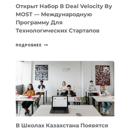
БИЛЕТ
Открыт Набор В Deal Velocity By
В
MOST — Международную
IT-
Программу Для
ПРЕДПРИНИМАТЕЛЬСТВО
Технологических Стартапов
ОТКРЫТ
ПОДРОБНЕЕ
НАБОР
В
DEAL
VELOCITY
BY
MOST
—
МЕЖДУНАРОДНУЮ
ПРОГРАММУ
ДЛЯ
ТЕХНОЛОГИЧЕСКИХ
В Школах Казахстана Появятся