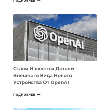
ПОДРОБНЕЕ
УЗБЕКИСТАНЕ
ОПРЕДЕЛЕНЫ
ПРИОРИТЕТНЫЕ
ЗАДАЧИ
ПО
РАЗВИТИЮ
ЭКОСИСТЕМЫ
ИСКУССТВЕННОГО
ИНТЕЛЛЕКТА
Стали Известны Детали
Внешнего Вида Нового
Устройства От OpenAI
СТАЛИ
ПОДРОБНЕЕ
ИЗВЕСТНЫ
ДЕТАЛИ