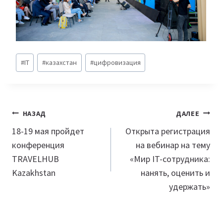
Метки
#
IT
#
казахстан
#
цифровизация
записи:
Навигация
НАЗАД
ДАЛЕЕ
по
18-19 мая пройдет
Открыта регистрация
конференция
на вебинар на тему
записям
TRAVELHUB
«Мир IT-сотрудника:
Kazakhstan
нанять, оценить и
удержать»