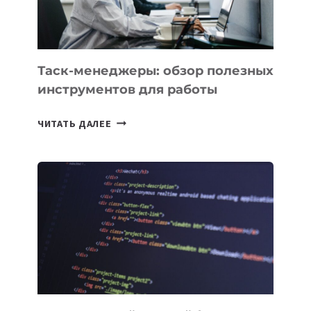
МОЖНО
ПОРУЧИТЬ
УЖЕ
СЕГОДНЯ
Таск-менеджеры: обзор полезных
инструментов для работы
ТАСК-
ЧИТАТЬ ДАЛЕЕ
МЕНЕДЖЕРЫ:
ОБЗОР
ПОЛЕЗНЫХ
ИНСТРУМЕНТОВ
ДЛЯ
РАБОТЫ