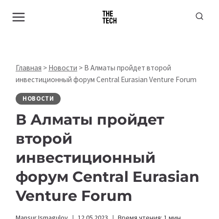
Перейти
к
содержимому
Главная
>
Новости
>
В Алматы пройдет второй
инвестиционный форум Сentral Eurasian Venture Forum
НОВОСТИ
В Алматы пройдет
второй
инвестиционный
форум Сentral Eurasian
Venture Forum
Mansur Ismagulov
12.05.2023
Время чтения:
1
мин