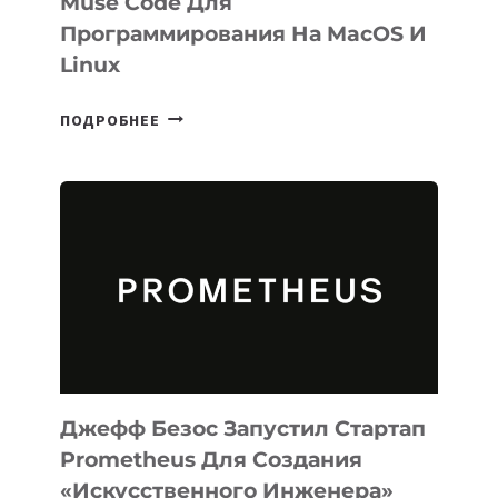
Muse Code Для
Программирования На MacOS И
Linux
META
ПОДРОБНЕЕ
ВЫПУСТИЛА
ИИ-
АГЕНТА
MUSE
CODE
ДЛЯ
ПРОГРАММИРОВАНИЯ
НА
MACOS
И
LINUX
Джефф Безос Запустил Стартап
Prometheus Для Создания
«искусственного Инженера»