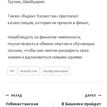
Грузии, Швейцарии.
Также «Яндекс Казахстан» пригласил
казахстанцев, которые не прошли в финал,
понаблюдать за финалом чемпионата,
поучаствовать в обмене опытом и обучающих
сессиях, чтобы они смогли расширить свои
знания и вдохновиться новыми идеями.
Метки
#
IT
#
казахстан
#
цифровизация
записи:
Навигация
НАЗАД
ДАЛЕЕ
по
Узбекистанская
В Бишкеке пройдет