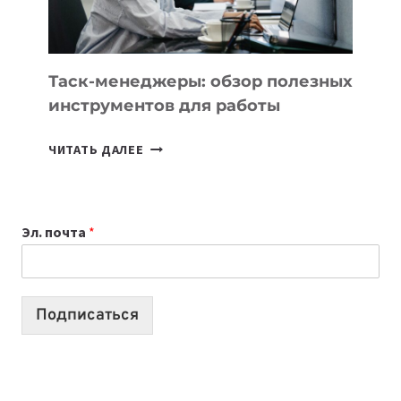
МОЖНО
ПОРУЧИТЬ
УЖЕ
СЕГОДНЯ
Таск-менеджеры: обзор полезных
инструментов для работы
ТАСК-
ЧИТАТЬ ДАЛЕЕ
МЕНЕДЖЕРЫ:
ОБЗОР
ПОЛЕЗНЫХ
Эл. почта
*
ИНСТРУМЕНТОВ
ДЛЯ
РАБОТЫ
Подписаться