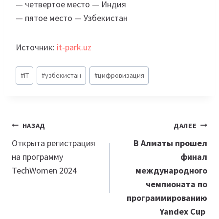
— четвертое место — Индия
— пятое место — Узбекистан
Источник:
it-park.uz
Метки
#
IT
#
узбекистан
#
цифровизация
записи:
Навигация
НАЗАД
ДАЛЕЕ
по
Открыта регистрация
В Алматы прошел
на программу
финал
записям
TechWomen 2024
международного
чемпионата по
программированию
Yandex Cup