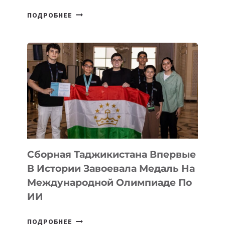
НА
ПОДРОБНЕЕ
COMIC
CON
ASTANA
ПРЕДСТАВИЛИ
АРТ-
ФИЛЬМ
TENGRIDA:
CYBER
STEPPE
Сборная Таджикистана Впервые
В Истории Завоевала Медаль На
Международной Олимпиаде По
ИИ
СБОРНАЯ
ПОДРОБНЕЕ