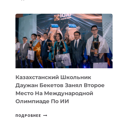
ТАДЖИКИСТАНА
ВПЕРВЫЕ
В
ИСТОРИИ
ЗАВОЕВАЛА
МЕДАЛЬ
НА
МЕЖДУНАРОДНОЙ
ОЛИМПИАДЕ
ПО
ИИ
Казахстанский Школьник
Даужан Бекетов Занял Второе
Место На Международной
Олимпиаде По ИИ
КАЗАХСТАНСКИЙ
ПОДРОБНЕЕ
ШКОЛЬНИК