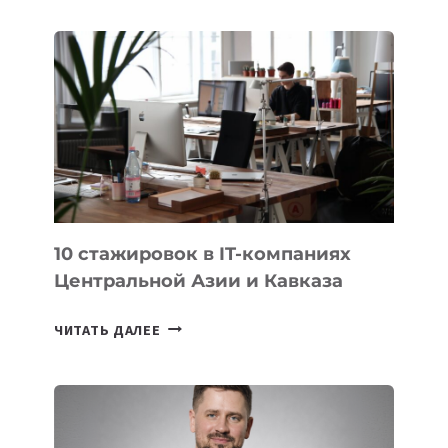
ДАУЖАН
БЕКЕТОВ
ЗАНЯЛ
ВТОРОЕ
МЕСТО
НА
МЕЖДУНАРОДНОЙ
ОЛИМПИАДЕ
ПО
ИИ
10 стажировок в IT-компаниях
Центральной Азии и Кавказа
10
ЧИТАТЬ ДАЛЕЕ
СТАЖИРОВОК
В
IT-
КОМПАНИЯХ