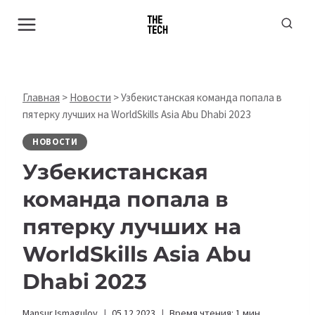
Перейти
к
содержимому
Главная
>
Новости
>
Узбекистанская команда попала в
пятерку лучших на WorldSkills Asia Abu Dhabi 2023
НОВОСТИ
Узбекистанская
команда попала в
пятерку лучших на
WorldSkills Asia Abu
Dhabi 2023
Mansur Ismagulov
05.12.2023
Время чтения:
1
мин