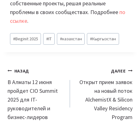
собственные проекты, решая реальные
проблемы в своих сообществах. Подробнее
по
ссылке
.
Метки
#
Beginit 2025
#
IT
#
казахстан
#
Кыргызстан
записи:
Навигация
НАЗАД
ДАЛЕЕ
по
В Алматы 12 июня
Открыт прием заявок
пройдет CIO Summit
на новый поток
записям
2025 для IT-
AlchemistX & Silicon
руководителей и
Valley Residency
бизнес-лидеров
Program