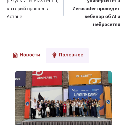
результаты Pizza Pitch,
университета
записям
который прошел в
Zerocoder проведет
Астане
вебинар об AI и
нейросетях
Новости
Полезное