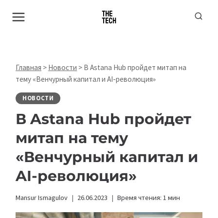
Перейти
к
содержимому
Главная
>
Новости
>
В Astana Hub пройдет митап на
тему «Венчурный капитал и AI-революция»
НОВОСТИ
В Astana Hub пройдет
митап на тему
«Венчурный капитал и
AI-революция»
Mansur Ismagulov
26.06.2023
Время чтения:
1
мин