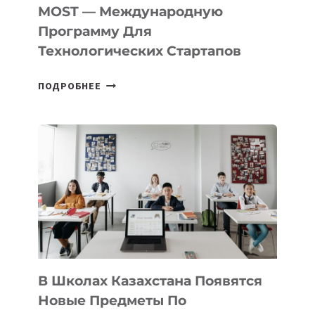
В
MOST — Международную
IT-
Программу Для
ПРЕДПРИНИМАТЕЛЬСТВО
Технологических Стартапов
ОТКРЫТ
ПОДРОБНЕЕ
НАБОР
В
DEAL
VELOCITY
BY
MOST
—
МЕЖДУНАРОДНУЮ
ПРОГРАММУ
ДЛЯ
ТЕХНОЛОГИЧЕСКИХ
В Школах Казахстана Появятся
СТАРТАПОВ
Новые Предметы По