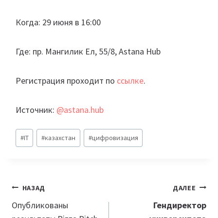
Когда: 29 июня в 16:00
Где: пр. Мангилик Ел, 55/8, Astana Hub
Регистрация проходит по
ссылке
.
Источник:
@astana.hub
Метки
#
IT
#
казахстан
#
цифровизация
записи:
Навигация
НАЗАД
ДАЛЕЕ
по
Опубликованы
Гендиректор