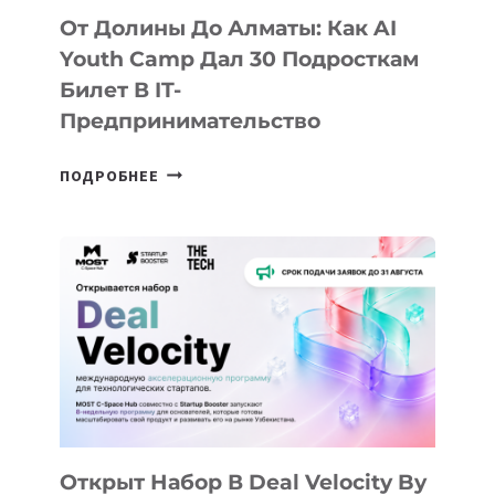
От Долины До Алматы: Как AI
Youth Camp Дал 30 Подросткам
Билет В IT-
Предпринимательство
ОТ
ПОДРОБНЕЕ
ДОЛИНЫ
ДО
АЛМАТЫ:
КАК
AI
YOUTH
CAMP
ДАЛ
30
ПОДРОСТКАМ
БИЛЕТ
Открыт Набор В Deal Velocity By