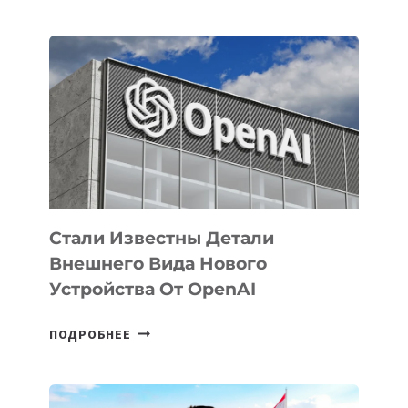
УЗБЕКИСТАНЕ
ОПРЕДЕЛЕНЫ
ПРИОРИТЕТНЫЕ
ЗАДАЧИ
ПО
РАЗВИТИЮ
ЭКОСИСТЕМЫ
ИСКУССТВЕННОГО
ИНТЕЛЛЕКТА
Стали Известны Детали
Внешнего Вида Нового
Устройства От OpenAI
СТАЛИ
ПОДРОБНЕЕ
ИЗВЕСТНЫ
ДЕТАЛИ
ВНЕШНЕГО