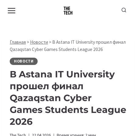
Перейти
к
содержимому
Главная
>
Новости
>
В Astana IT University прошел финал
Qazaqstan Cyber Games Students League 2026
НОВОСТИ
В Astana IT University
прошел финал
Qazaqstan Cyber
Games Students League
2026
The Tech
22.04.2026
Время чтения:
2
мин