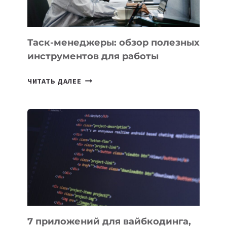
МОЖНО
ПОРУЧИТЬ
УЖЕ
СЕГОДНЯ
Таск-менеджеры: обзор полезных
инструментов для работы
ТАСК-
ЧИТАТЬ ДАЛЕЕ
МЕНЕДЖЕРЫ:
ОБЗОР
ПОЛЕЗНЫХ
ИНСТРУМЕНТОВ
ДЛЯ
РАБОТЫ
7 приложений для вайбкодинга,