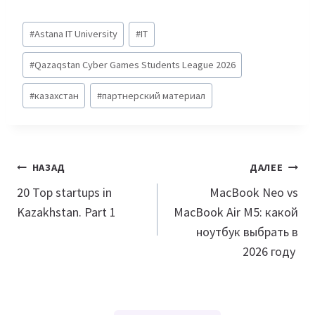
Метки
#
Astana IT University
#
IT
записи:
#
Qazaqstan Cyber Games Students League 2026
#
казахстан
#
партнерский материал
Навигация
НАЗАД
ДАЛЕЕ
по
20 Top startups in
MacBook Neo vs
Kazakhstan. Part 1
MacBook Air M5: какой
записям
ноутбук выбрать в
2026 году