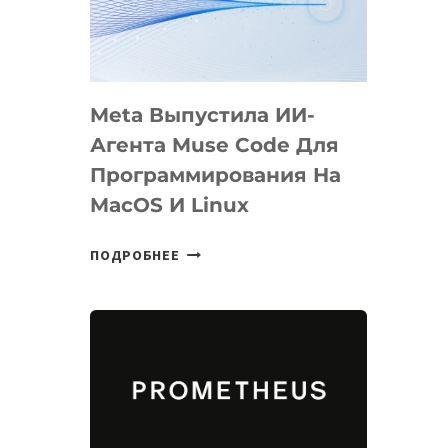
НА
SIGGRAPH
2026
Meta Выпустила ИИ-
Агента Muse Code Для
Программирования На
MacOS И Linux
META
ПОДРОБНЕЕ
ВЫПУСТИЛА
ИИ-
АГЕНТА
MUSE
CODE
ДЛЯ
ПРОГРАММИРОВАНИЯ