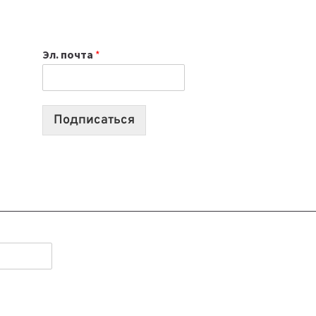
НОУТБУК
ВЫБРАТЬ
К
Эл. почта
*
УЧЕБНОМУ
ГОДУ
2026:
10
Подписаться
ЛУЧШИХ
МОДЕЛЕЙ
ДЛЯ
УЧЕБЫ