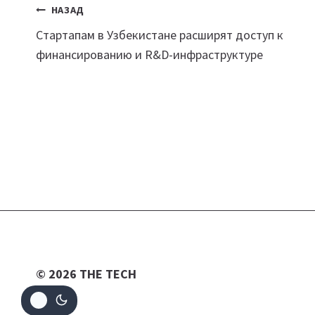
Навигация
НАЗАД
Стартапам в Узбекистане расширят доступ к
по
финансированию и R&D-инфраструктуре
записям
© 2026 THE TECH