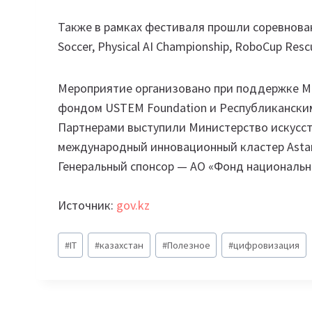
Также в рамках фестиваля прошли соревнован
Soccer, Physical AI Championship, RoboCup Rescu
Мероприятие организовано при поддержке М
фондом USTEM Foundation и Республиканским
Партнерами выступили Министерство искусст
международный инновационный кластер Astan
Генеральный спонсор — АО «Фонд национальн
Источник:
gov.kz
Метки
#
IT
#
казахстан
#
Полезное
#
цифровизация
записи: