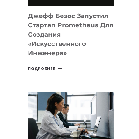
НА
MACOS
Джефф Безос Запустил
И
LINUX
Стартап Prometheus Для
Создания
«искусственного
Инженера»
ДЖЕФФ
ПОДРОБНЕЕ
БЕЗОС
ЗАПУСТИЛ
СТАРТАП
PROMETHEUS
ДЛЯ
СОЗДАНИЯ
«ИСКУССТВЕННОГО
ИНЖЕНЕРА»