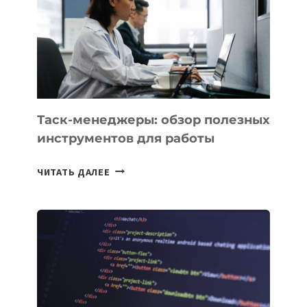
3
ЗАДАЧИ
ЕМУ
МОЖНО
ПОРУЧИТЬ
УЖЕ
СЕГОДНЯ
Таск-менеджеры: обзор полезных
инструментов для работы
ТАСК-
ЧИТАТЬ ДАЛЕЕ
МЕНЕДЖЕРЫ:
ОБЗОР
ПОЛЕЗНЫХ
ИНСТРУМЕНТОВ
ДЛЯ
РАБОТЫ