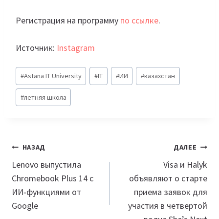
Регистрация на программу
по ссылке
.
Источник:
Instagram
Метки
#
Astana IT University
#
IT
#
ИИ
#
казахстан
записи:
#
летняя школа
Навигация
НАЗАД
ДАЛЕЕ
по
Lenovo выпустила
Visa и Halyk
Chromebook Plus 14 c
объявляют о старте
записям
ИИ‑функциями от
приема заявок для
Google
участия в четвертой