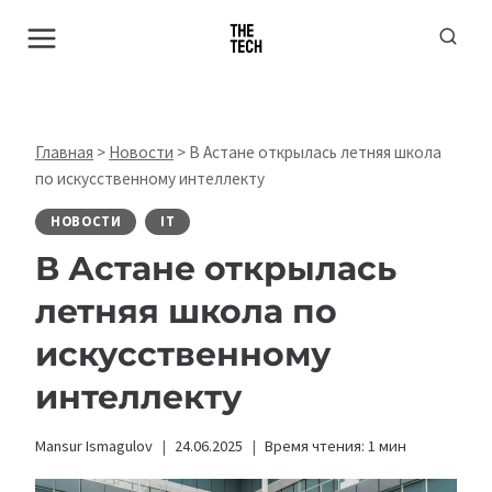
Перейти
к
содержимому
Главная
>
Новости
>
В Астане открылась летняя школа
по искусственному интеллекту
НОВОСТИ
IT
В Астане открылась
летняя школа по
искусственному
интеллекту
Mansur Ismagulov
24.06.2025
Время чтения:
1
мин