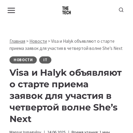
Перейти
к
содержимому
Главная
>
Новости
>
Visa и Halyk объявляют о старте
приема заявок для участия в четвертой волне She’s Next
НОВОСТИ
IT
Visa и Halyk объявляют
о старте приема
заявок для участия в
четвертой волне She’s
Next
Mansur Ismagulov
24.06.2025
Время чтения:
1
мин