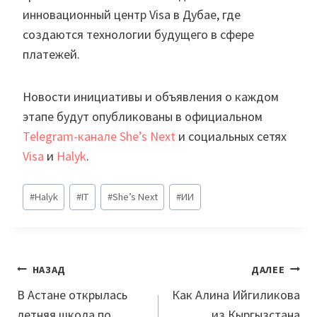
инновационный центр Visa в Дубае, где
создаются технологии будущего в сфере
платежей.
Новости инициативы и объявления о каждом
этапе будут опубликованы в официальном
Telegram-канале She’s Next
и социальных сетях
Visa
и
Halyk
.
Метки
#
Halyk
#
IT
#
She’s Next
#
ИИ
записи:
Навигация
НАЗАД
ДАЛЕЕ
по
В Астане открылась
Как Алина Ийгиликова
летняя школа по
из Кыргызстана