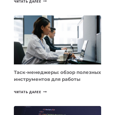
ЧИТАТЬ ДАЛЕЕ
АССИСТЕНТ
ДЛЯ
БИЗНЕСА:
КАКИЕ
3
ЗАДАЧИ
ЕМУ
МОЖНО
ПОРУЧИТЬ
УЖЕ
СЕГОДНЯ
Таск-менеджеры: обзор полезных
инструментов для работы
ТАСК-
ЧИТАТЬ ДАЛЕЕ
МЕНЕДЖЕРЫ:
ОБЗОР
ПОЛЕЗНЫХ