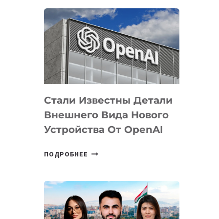
ОПРЕДЕЛЕНЫ
ПРИОРИТЕТНЫЕ
ЗАДАЧИ
ПО
РАЗВИТИЮ
ЭКОСИСТЕМЫ
ИСКУССТВЕННОГО
ИНТЕЛЛЕКТА
Стали Известны Детали
Внешнего Вида Нового
Устройства От OpenAI
СТАЛИ
ПОДРОБНЕЕ
ИЗВЕСТНЫ
ДЕТАЛИ
ВНЕШНЕГО
ВИДА
НОВОГО