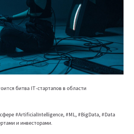
оится битва ІТ-стартапов в области
ре #ArtificialIntelligence, #ML, #BigData, #Data
ертами и инвесторами.