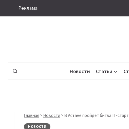
Перейти
Реклама
к
содержимому
Новости
Статьи
С
Главная
>
Новости
>
В Астане пройдет битва IT-старта
НОВОСТИ