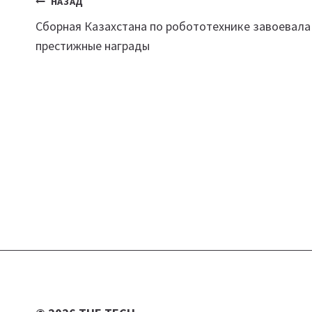
Навигация
НАЗАД
Сборная Казахстана по робототехнике завоевала
по
престижные награды
записям