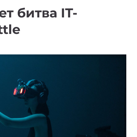
т битва IT-
tle