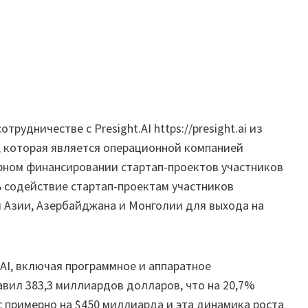
рудничестве с Presight.AI https://presight.ai из
I, которая является операционной компанией
урном финансировании стартап-проектов участников
ть содействие стартап-проектам участников
й Азии, Азербайджана и Монголии для выхода на
AI, включая программное и аппаратное
тавил 383,3 миллиардов долларов, что на 20,7%
ос примерно на $450 миллиарда и эта динамика роста