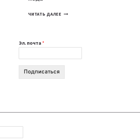
7
ЧИТАТЬ ДАЛЕЕ
ПРИЛОЖЕНИЙ
ДЛЯ
ВАЙБКОДИНГА,
Эл. почта
*
КОТОРЫЕ
ПОМОГАЮТ
СОЗДАВАТЬ
ПРОДУКТЫ
Подписаться
БЕЗ
СЛОЖНОГО
КОДА