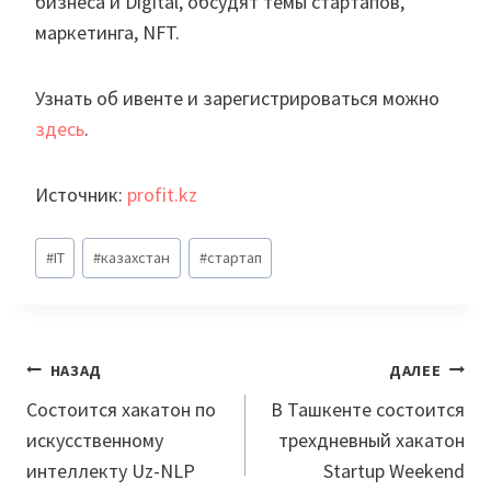
бизнеса и Digital, обсудят темы стартапов,
маркетинга, NFT.
Узнать об ивенте и зарегистрироваться можно
здесь
.
Источник:
profit.kz
Метки
#
IT
#
казахстан
#
стартап
записи:
Навигация
НАЗАД
ДАЛЕЕ
по
Состоится хакатон по
В Ташкенте состоится
искусственному
трехдневный хакатон
записям
интеллекту Uz-NLP
Startup Weekend