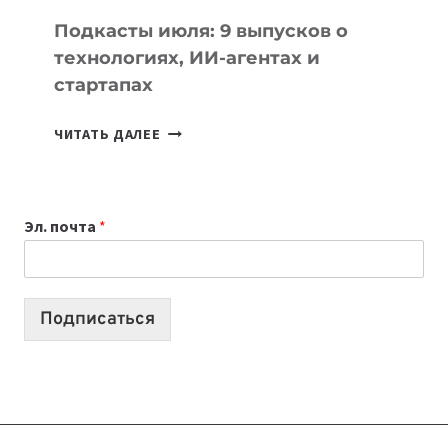
УЧЕБЫ
Подкасты июля: 9 выпусков о
технологиях, ИИ-агентах и
стартапах
ПОДКАСТЫ
ЧИТАТЬ ДАЛЕЕ
ИЮЛЯ:
9
ВЫПУСКОВ
Эл. почта
*
О
ТЕХНОЛОГИЯХ,
ИИ-
АГЕНТАХ
Подписаться
И
СТАРТАПАХ