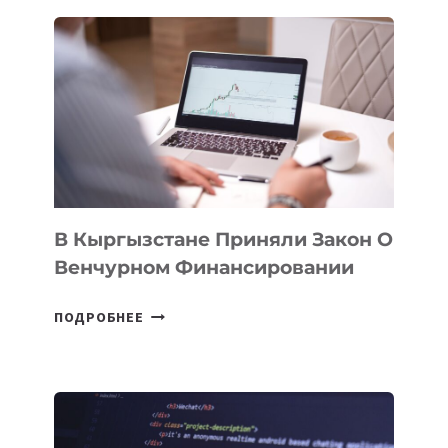
ПРОЙДЕТ
ПЕРВЫЙ
SILK
ROAD
FINANCE
&
TECHNOLOGY
FORUM
В Кыргызстане Приняли Закон О
Венчурном Финансировании
В
ПОДРОБНЕЕ
КЫРГЫЗСТАНЕ
ПРИНЯЛИ
ЗАКОН
О
ВЕНЧУРНОМ