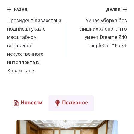
Навигация
НАЗАД
ДАЛЕЕ
по
Президент Казахстана
Умная уборка без
подписал указ о
лишних хлопот: что
записям
масштабном
умеет Dreame Z40
внедрении
TangleCut™ Flex+
искусственного
интеллекта в
Казахстане
Новости
Полезное