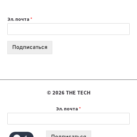
ДЛЯ
ВАЙБКОДИНГА,
Эл. почта
*
КОТОРЫЕ
ПОМОГАЮТ
СОЗДАВАТЬ
ПРОДУКТЫ
Подписаться
БЕЗ
СЛОЖНОГО
КОДА
© 2026 THE TECH
Эл. почта
*