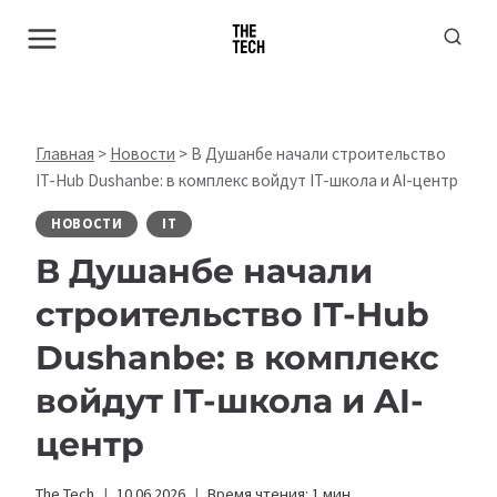
Перейти
к
содержимому
Главная
>
Новости
>
В Душанбе начали строительство
IT-Hub Dushanbe: в комплекс войдут IT-школа и AI-центр
НОВОСТИ
IT
В Душанбе начали
строительство IT-Hub
Dushanbe: в комплекс
войдут IT-школа и AI-
центр
The Tech
10.06.2026
Время чтения:
1
мин