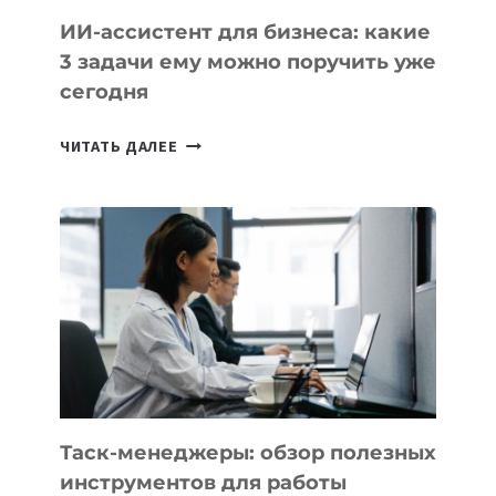
ИИ-ассистент для бизнеса: какие
3 задачи ему можно поручить уже
сегодня
ИИ-
ЧИТАТЬ ДАЛЕЕ
АССИСТЕНТ
ДЛЯ
БИЗНЕСА:
КАКИЕ
3
ЗАДАЧИ
ЕМУ
МОЖНО
ПОРУЧИТЬ
УЖЕ
СЕГОДНЯ
Таск-менеджеры: обзор полезных
инструментов для работы