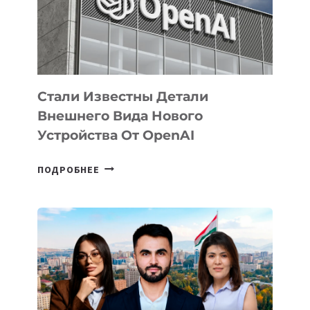
РАЗВИТИЮ
ЭКОСИСТЕМЫ
ИСКУССТВЕННОГО
ИНТЕЛЛЕКТА
Стали Известны Детали
Внешнего Вида Нового
Устройства От OpenAI
СТАЛИ
ПОДРОБНЕЕ
ИЗВЕСТНЫ
ДЕТАЛИ
ВНЕШНЕГО
ВИДА
НОВОГО
УСТРОЙСТВА
ОТ
OPENAI