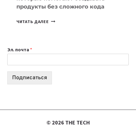
продукты без сложного кода
7
ЧИТАТЬ ДАЛЕЕ
ПРИЛОЖЕНИЙ
ДЛЯ
ВАЙБКОДИНГА,
Эл. почта
*
КОТОРЫЕ
ПОМОГАЮТ
СОЗДАВАТЬ
ПРОДУКТЫ
Подписаться
БЕЗ
СЛОЖНОГО
КОДА
© 2026 THE TECH