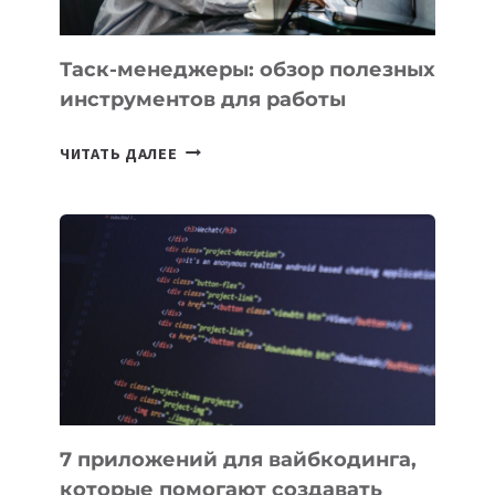
ПОРУЧИТЬ
УЖЕ
СЕГОДНЯ
Таск-менеджеры: обзор полезных
инструментов для работы
ТАСК-
ЧИТАТЬ ДАЛЕЕ
МЕНЕДЖЕРЫ:
ОБЗОР
ПОЛЕЗНЫХ
ИНСТРУМЕНТОВ
ДЛЯ
РАБОТЫ
7 приложений для вайбкодинга,
которые помогают создавать