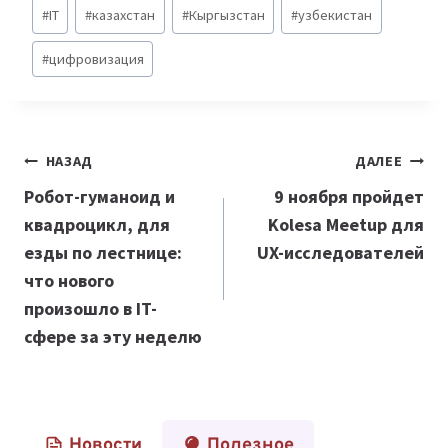
Метки
#
IT
#
казахстан
#
Кыргызстан
#
узбекистан
записи:
#
цифровизация
Навигация
НАЗАД
ДАЛЕЕ
по
Робот-гуманоид и
9 ноября пройдет
квадроцикл, для
Kolesa Meetup для
записям
езды по лестнице:
UX-исследователей
что нового
произошло в IT-
сфере за эту неделю
Новости
Полезное