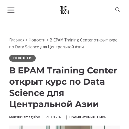
Перейти
к
содержимому
Главная
>
Новости
>
В EPAM Training Center открыт курс
по Data Science для Центральной Азии
НОВОСТИ
В EPAM Training Center
открыт курс по Data
Science для
Центральной Азии
Mansur Ismagulov
21.10.2023
Время чтения:
1
мин