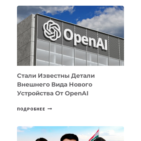
ОПРЕДЕЛЕНЫ
ПРИОРИТЕТНЫЕ
ЗАДАЧИ
ПО
РАЗВИТИЮ
ЭКОСИСТЕМЫ
ИСКУССТВЕННОГО
ИНТЕЛЛЕКТА
Стали Известны Детали
Внешнего Вида Нового
Устройства От OpenAI
СТАЛИ
ПОДРОБНЕЕ
ИЗВЕСТНЫ
ДЕТАЛИ
ВНЕШНЕГО
ВИДА