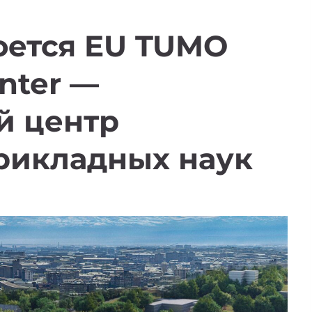
оется EU TUMO
nter —
й центр
рикладных наук