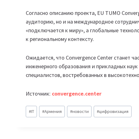
Согласно описанию проекта, EU TUMO Converg
аудиторию, но и на международное сотруднич
«подключается к миру», а глобальные техно
к региональному контексту.
Ожидается, что Convergence Center станет ч
инженерного образования и прикладных наук 
специалистов, востребованных в высокотехно
Источник:
convergence.center
Метки
#
IT
#
Армения
#
новости
#
цифровизация
записи: