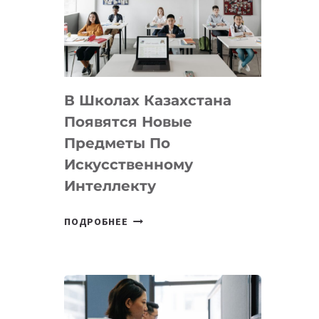
BY
MOST
—
МЕЖДУНАРОДНУЮ
ПРОГРАММУ
В Школах Казахстана
ДЛЯ
ТЕХНОЛОГИЧЕСКИХ
Появятся Новые
СТАРТАПОВ
Предметы По
Искусственному
Интеллекту
В
ПОДРОБНЕЕ
ШКОЛАХ
КАЗАХСТАНА
ПОЯВЯТСЯ
НОВЫЕ
ПРЕДМЕТЫ