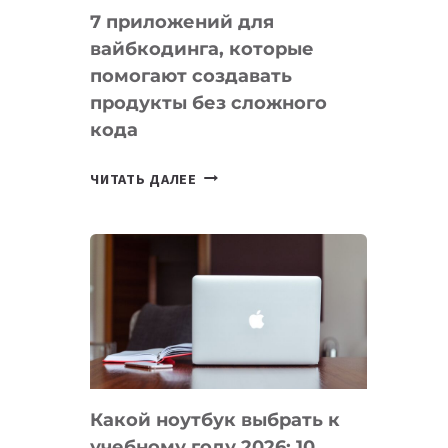
7 приложений для
вайбкодинга, которые
помогают создавать
продукты без сложного
кода
7
ЧИТАТЬ ДАЛЕЕ
ПРИЛОЖЕНИЙ
ДЛЯ
ВАЙБКОДИНГА,
КОТОРЫЕ
ПОМОГАЮТ
СОЗДАВАТЬ
ПРОДУКТЫ
БЕЗ
СЛОЖНОГО
Какой ноутбук выбрать к
КОДА
учебному году 2026: 10