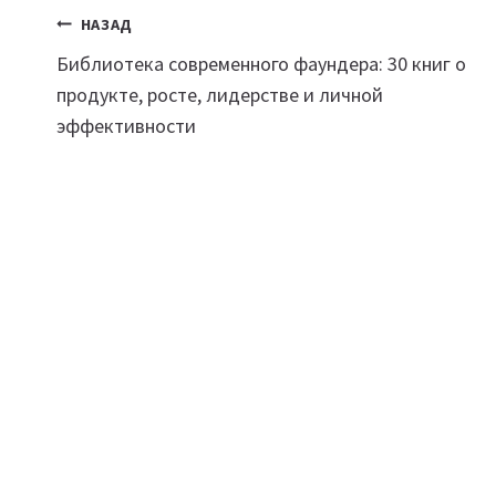
Навигация
НАЗАД
Библиотека современного фаундера: 30 книг о
по
продукте, росте, лидерстве и личной
записям
эффективности