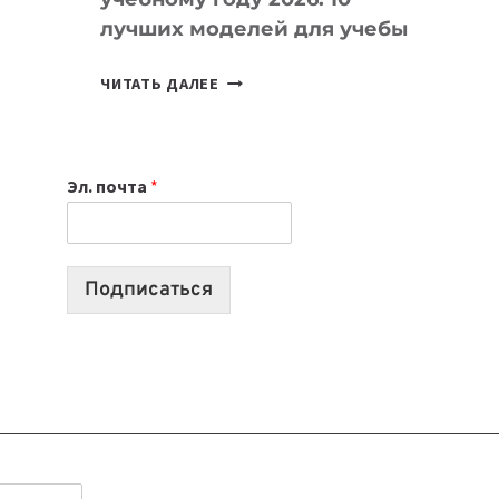
лучших моделей для учебы
КАКОЙ
ЧИТАТЬ ДАЛЕЕ
НОУТБУК
ВЫБРАТЬ
К
Эл. почта
*
УЧЕБНОМУ
ГОДУ
2026:
10
Подписаться
ЛУЧШИХ
МОДЕЛЕЙ
ДЛЯ
УЧЕБЫ