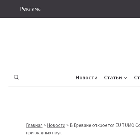
Перейти
Реклама
к
содержимому
Новости
Статьи
С
Главная
>
Новости
>
В Ереване откроется EU TUMO C
прикладных наук