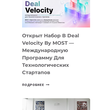
AI
YOUTH
CAMP
ДАЛ
30
Открыт Набор В Deal
ПОДРОСТКАМ
БИЛЕТ
Velocity By MOST —
В
Международную
IT-
Программу Для
ПРЕДПРИНИМАТЕЛЬСТВО
Технологических
Стартапов
ОТКРЫТ
ПОДРОБНЕЕ
НАБОР
В
DEAL
VELOCITY