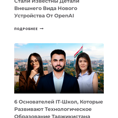
Стали Известны Детали
Внешнего Вида Нового
Устройства От OpenAI
СТАЛИ
ПОДРОБНЕЕ
ИЗВЕСТНЫ
ДЕТАЛИ
ВНЕШНЕГО
ВИДА
НОВОГО
УСТРОЙСТВА
ОТ
OPENAI
6 Основателей IT-Школ, Которые
Развивают Технологическое
Образование Таджикистана