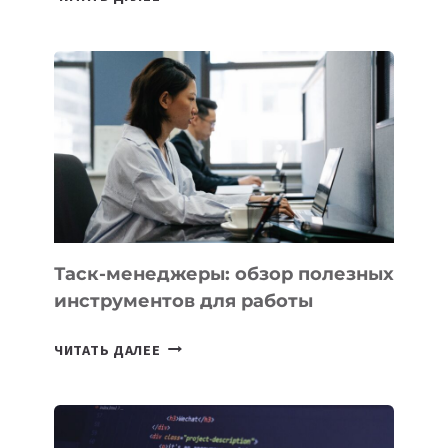
АССИСТЕНТ
ДЛЯ
БИЗНЕСА:
КАКИЕ
3
ЗАДАЧИ
ЕМУ
МОЖНО
ПОРУЧИТЬ
УЖЕ
СЕГОДНЯ
Таск-менеджеры: обзор полезных
инструментов для работы
ТАСК-
ЧИТАТЬ ДАЛЕЕ
МЕНЕДЖЕРЫ:
ОБЗОР
ПОЛЕЗНЫХ
ИНСТРУМЕНТОВ