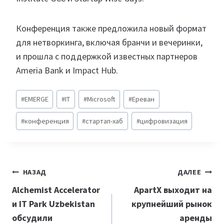
Конференция также предложила новый формат
для нетворкинга, включая бранчи и вечеринки,
и прошла с поддержкой известных партнеров
Ameria Bank и Impact Hub.
Метки
#
EMERGE
#
IT
#
Microsoft
#
Ереван
записи:
#
конференция
#
стартап-хаб
#
цифровизация
Навигация
НАЗАД
ДАЛЕЕ
по
Alchemist Accelerator
ApartX выходит на
и IT Park Uzbekistan
крупнейший рынок
записям
обсудили
аренды