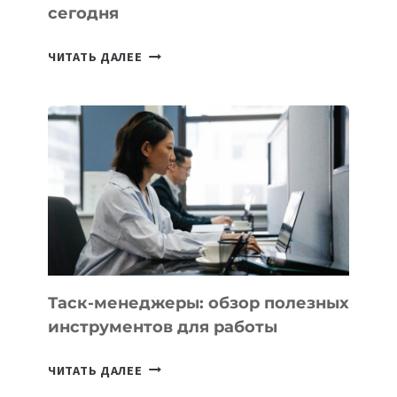
сегодня
ИИ-
ЧИТАТЬ ДАЛЕЕ
АССИСТЕНТ
ДЛЯ
БИЗНЕСА:
КАКИЕ
3
ЗАДАЧИ
ЕМУ
МОЖНО
ПОРУЧИТЬ
УЖЕ
СЕГОДНЯ
Таск-менеджеры: обзор полезных
инструментов для работы
ТАСК-
ЧИТАТЬ ДАЛЕЕ
МЕНЕДЖЕРЫ: