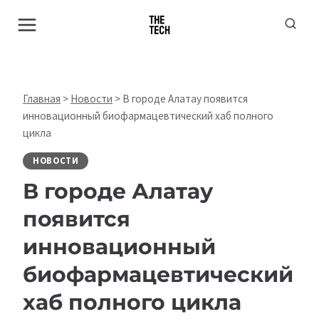
Перейти
к
содержимому
Главная
>
Новости
>
В городе Алатау появится
инновационный биофармацевтический хаб полного
цикла
НОВОСТИ
В городе Алатау
появится
инновационный
биофармацевтический
хаб полного цикла