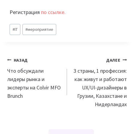
Регистрация
по ссылке.
Метки
#
IT
#
мероприятие
записи:
Навигация
НАЗАД
ДАЛЕЕ
по
Что обсуждали
3 страны, 1 профессия:
лидеры рынка и
как живут и работают
записям
эксперты на Colvir MFO
UX/UI-дизайнеры в
Brunch
Грузии, Казахстане и
Нидерландах