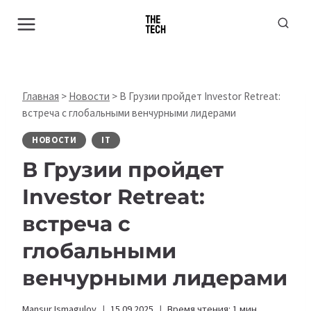
Перейти
к
содержимому
Главная
>
Новости
>
В Грузии пройдет Investor Retreat:
встреча с глобальными венчурными лидерами
НОВОСТИ
IT
В Грузии пройдет
Investor Retreat:
встреча с
глобальными
венчурными лидерами
Mansur Ismagulov
15.09.2025
Время чтения:
1
мин