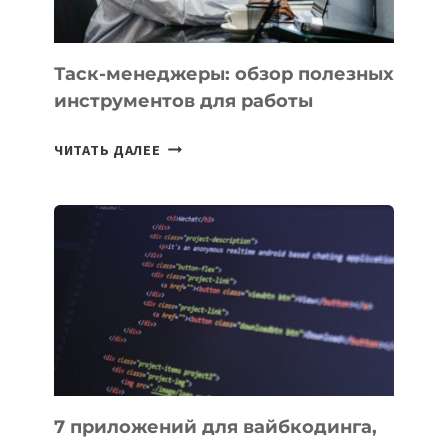
ПОРУЧИТЬ
УЖЕ
СЕГОДНЯ
Таск-менеджеры: обзор полезных
инструментов для работы
ТАСК-
ЧИТАТЬ ДАЛЕЕ
МЕНЕДЖЕРЫ:
ОБЗОР
ПОЛЕЗНЫХ
ИНСТРУМЕНТОВ
ДЛЯ
РАБОТЫ
7 приложений для вайбкодинга,