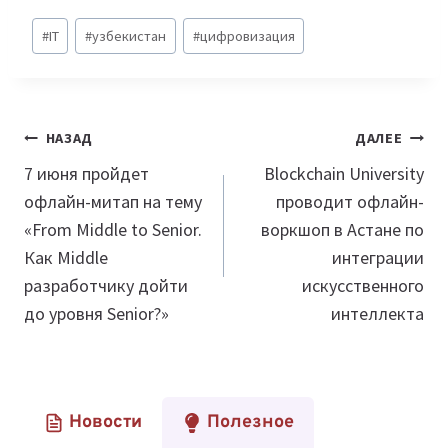
Метки
#
IT
#
узбекистан
#
цифровизация
записи:
Навигация
НАЗАД
ДАЛЕЕ
по
7 июня пройдет
Blockchain University
офлайн-митап на тему
проводит офлайн-
записям
«From Middle to Senior.
воркшоп в Астане по
Как Middle
интеграции
разработчику дойти
искусственного
до уровня Senior?»
интеллекта
Новости
Полезное