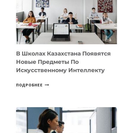
BY
MOST
—
МЕЖДУНАРОДНУЮ
ПРОГРАММУ
ДЛЯ
ТЕХНОЛОГИЧЕСКИХ
В Школах Казахстана Появятся
СТАРТАПОВ
Новые Предметы По
Искусственному Интеллекту
В
ПОДРОБНЕЕ
ШКОЛАХ
КАЗАХСТАНА
ПОЯВЯТСЯ
НОВЫЕ
ПРЕДМЕТЫ
ПО