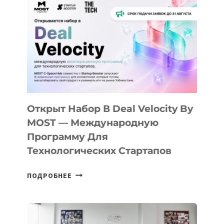
АЛМАТЫ:
КАК
AI
YOUTH
CAMP
ДАЛ
30
ПОДРОСТКАМ
БИЛЕТ
Открыт Набор В Deal Velocity By
В
MOST — Международную
IT-
Программу Для
ПРЕДПРИНИМАТЕЛЬСТВО
Технологических Стартапов
ОТКРЫТ
ПОДРОБНЕЕ
НАБОР
В
DEAL
VELOCITY