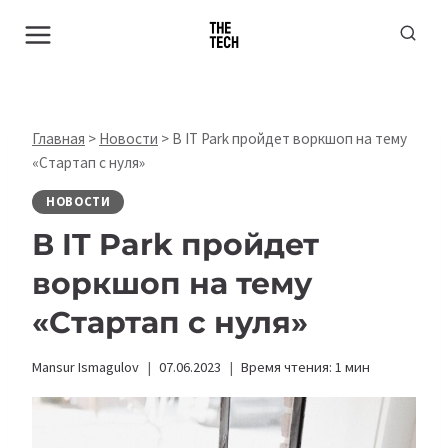
Перейти
к
содержимому
Главная
>
Новости
>
В IT Park пройдет воркшоп на тему
«Стартап с нуля»
НОВОСТИ
В IT Park пройдет
воркшоп на тему
«Стартап с нуля»
Mansur Ismagulov
07.06.2023
Время чтения:
1
мин