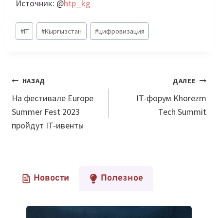
Источник: @
htp_kg
Метки
#
IT
#
Кыргызстан
#
цифровизация
записи:
Навигация
НАЗАД
ДАЛЕЕ
по
На фестивале Europe
IT-форум Khorezm
Summer Fest 2023
Tech Summit
записям
пройдут IT-ивенты
Новости
Полезное