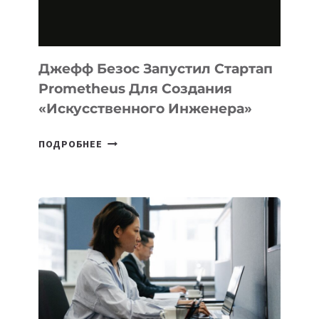
НА
MACOS
И
LINUX
Джефф Безос Запустил Стартап
Prometheus Для Создания
«искусственного Инженера»
ДЖЕФФ
ПОДРОБНЕЕ
БЕЗОС
ЗАПУСТИЛ
СТАРТАП
PROMETHEUS
ДЛЯ
СОЗДАНИЯ
«ИСКУССТВЕННОГО
ИНЖЕНЕРА»