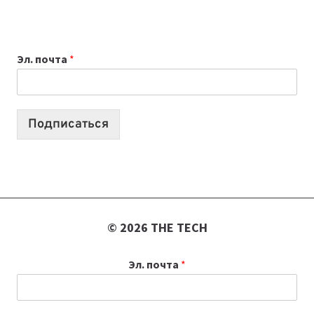
НОУТБУК
ВЫБРАТЬ
К
Эл. почта
*
УЧЕБНОМУ
ГОДУ
2026:
10
Подписаться
ЛУЧШИХ
МОДЕЛЕЙ
ДЛЯ
УЧЕБЫ
© 2026 THE TECH
Эл. почта
*