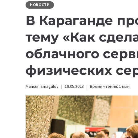
НОВОСТИ
В Караганде пр
тему ​​«Как сдел
облачного серв
физических се
Mansur Ismagulov
18.05.2023
Время чтения:
1
мин