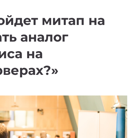
ойдет митап на
ать аналог
иса на
рверах?»