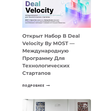
AI
YOUTH
CAMP
ДАЛ
30
Открыт Набор В Deal
ПОДРОСТКАМ
БИЛЕТ
Velocity By MOST —
В
Международную
IT-
Программу Для
ПРЕДПРИНИМАТЕЛЬСТВО
Технологических
Стартапов
ОТКРЫТ
ПОДРОБНЕЕ
НАБОР
В
DEAL
VELOCITY