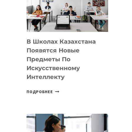
BY
MOST
—
МЕЖДУНАРОДНУЮ
ПРОГРАММУ
В Школах Казахстана
ДЛЯ
ТЕХНОЛОГИЧЕСКИХ
Появятся Новые
СТАРТАПОВ
Предметы По
Искусственному
Интеллекту
В
ПОДРОБНЕЕ
ШКОЛАХ
КАЗАХСТАНА
ПОЯВЯТСЯ
НОВЫЕ
ПРЕДМЕТЫ