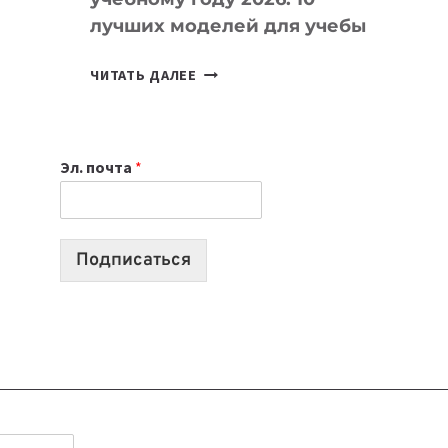
лучших моделей для учебы
КАКОЙ
ЧИТАТЬ ДАЛЕЕ
НОУТБУК
ВЫБРАТЬ
К
Эл. почта
*
УЧЕБНОМУ
ГОДУ
2026:
10
Подписаться
ЛУЧШИХ
МОДЕЛЕЙ
ДЛЯ
УЧЕБЫ