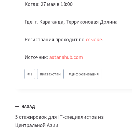
Когда: 27 мая в 18:00
Где: г. Караганда, Терриконовая Долина
Регистрация проходит по
ссылке
.
Источник:
astanahub.com
Метки
#
IT
#
казахстан
#
цифровизация
записи:
Навигация
НАЗАД
5 стажировок для IT-специалистов из
по
Центральной Азии