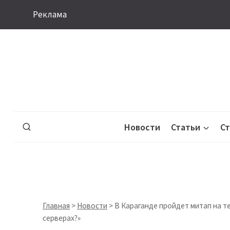
Перейти
Реклама
к
содержимому
Новости
Статьи
С
Главная
>
Новости
>
В Караганде пройдет митап на те
серверах?»