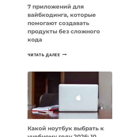
7 приложений для
вайбкодинга, которые
помогают создавать
продукты без сложного
кода
7
ЧИТАТЬ ДАЛЕЕ
ПРИЛОЖЕНИЙ
ДЛЯ
ВАЙБКОДИНГА,
КОТОРЫЕ
ПОМОГАЮТ
СОЗДАВАТЬ
ПРОДУКТЫ
БЕЗ
СЛОЖНОГО
Какой ноутбук выбрать к
КОДА
учебному году 2026: 10