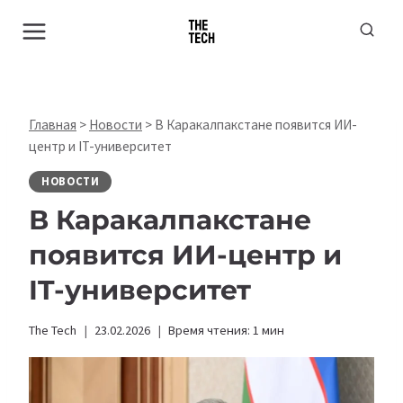
Перейти
к
содержимому
Главная
>
Новости
>
В Каракалпакстане появится ИИ-
центр и IT-университет
НОВОСТИ
В Каракалпакстане
появится ИИ-центр и
IT-университет
The Tech
23.02.2026
Время чтения:
1
мин