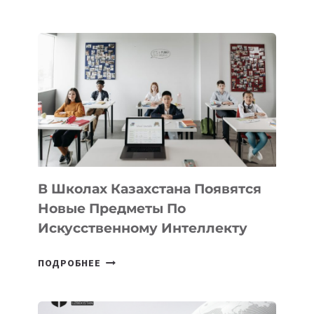
НАБОР
В
DEAL
VELOCITY
BY
MOST
—
МЕЖДУНАРОДНУЮ
ПРОГРАММУ
ДЛЯ
ТЕХНОЛОГИЧЕСКИХ
В Школах Казахстана Появятся
СТАРТАПОВ
Новые Предметы По
Искусственному Интеллекту
В
ПОДРОБНЕЕ
ШКОЛАХ
КАЗАХСТАНА
ПОЯВЯТСЯ