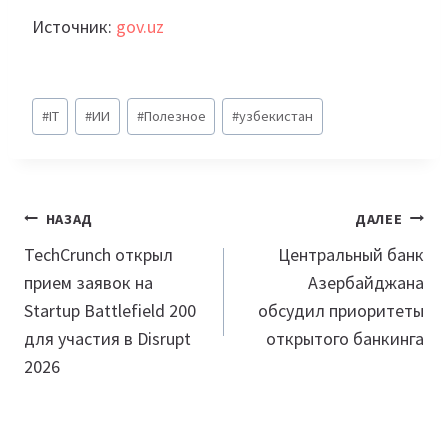
Источник:
gov.uz
Метки
#
IT
#
ИИ
#
Полезное
#
узбекистан
записи:
Навигация
НАЗАД
ДАЛЕЕ
по
TechCrunch открыл
Центральный банк
прием заявок на
Азербайджана
записям
Startup Battlefield 200
обсудил приоритеты
для участия в Disrupt
открытого банкинга
2026