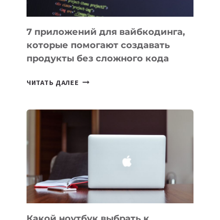
7 приложений для вайбкодинга,
которые помогают создавать
продукты без сложного кода
7
ЧИТАТЬ ДАЛЕЕ
ПРИЛОЖЕНИЙ
ДЛЯ
ВАЙБКОДИНГА,
КОТОРЫЕ
ПОМОГАЮТ
СОЗДАВАТЬ
ПРОДУКТЫ
БЕЗ
СЛОЖНОГО
КОДА
Какой ноутбук выбрать к