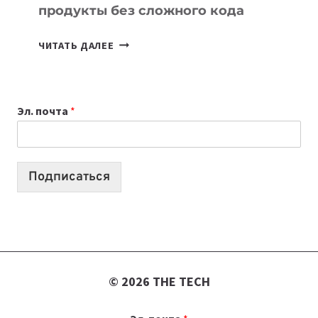
продукты без сложного кода
7
ЧИТАТЬ ДАЛЕЕ
ПРИЛОЖЕНИЙ
ДЛЯ
ВАЙБКОДИНГА,
Эл. почта
*
КОТОРЫЕ
ПОМОГАЮТ
СОЗДАВАТЬ
ПРОДУКТЫ
Подписаться
БЕЗ
СЛОЖНОГО
КОДА
© 2026 THE TECH