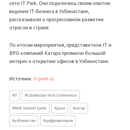
сети IT Park. Они поделились своим опытом
ведения IT-бизнеса в Узбекистане,
рассказывали о прогрессивном развитии
отрасли в стране.
По итогам мероприятия, представители IT и
BPO-компаний Катара проявили большой
интерес к открытию офисов в Узбекистане.
Источник:
it-park.uz
Метки
#
IT
#
Uzbekistan Tech Conference
записи:
#
Web Summit Qatar
#
доха
#
катар
#
узбекистан
#
цифровизация