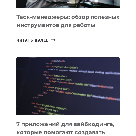
УЖЕ
СЕГОДНЯ
Таск-менеджеры: обзор полезных
инструментов для работы
ТАСК-
ЧИТАТЬ ДАЛЕЕ
МЕНЕДЖЕРЫ:
ОБЗОР
ПОЛЕЗНЫХ
ИНСТРУМЕНТОВ
ДЛЯ
РАБОТЫ
7 приложений для вайбкодинга,
которые помогают создавать