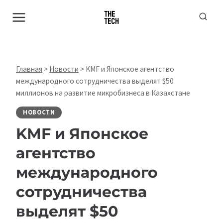
Перейти
к
содержимому
Главная
>
Новости
>
KMF и Японское агентство
международного сотрудничества выделят $50
миллионов на развитие микробизнеса в Казахстане
НОВОСТИ
KMF и Японское
агентство
международного
сотрудничества
выделят $50