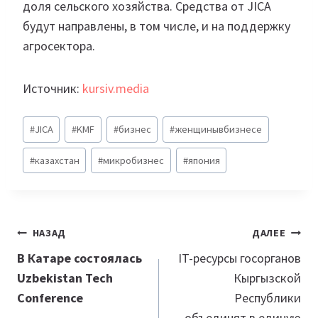
доля сельского хозяйства. Средства от JICA
будут направлены, в том числе, и на поддержку
агросектора.
Источник:
kursiv.media
Метки
#
JICA
#
KMF
#
бизнес
#
женщинывбизнесе
записи:
#
казахстан
#
микробизнес
#
япония
Навигация
НАЗАД
ДАЛЕЕ
по
В Катаре состоялась
IT-ресурсы госорганов
Uzbekistan Tech
Кыргызской
записям
Conference
Республики
объединят в единую