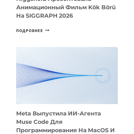
Анимационный Фильм Kök Börü
На SIGGRAPH 2026
HIGGSFIELD
ПОДРОБНЕЕ
ПРЕЗЕНТОВАЛА
АНИМАЦИОННЫЙ
ФИЛЬМ
KÖK
BÖRÜ
НА
SIGGRAPH
2026
Meta Выпустила ИИ-Агента
Muse Code Для
Программирования На MacOS И