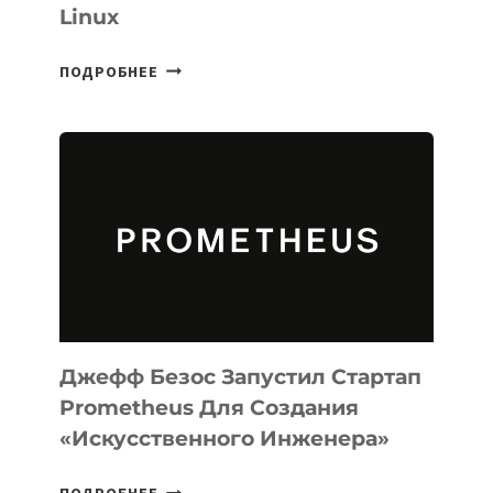
Linux
META
ПОДРОБНЕЕ
ВЫПУСТИЛА
ИИ-
АГЕНТА
MUSE
CODE
ДЛЯ
ПРОГРАММИРОВАНИЯ
НА
MACOS
И
LINUX
Джефф Безос Запустил Стартап
Prometheus Для Создания
«искусственного Инженера»
ДЖЕФФ