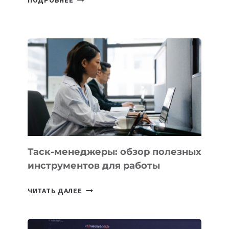
ПОДРОБНЕЕ
БЕЗОС
ЗАПУСТИЛ
СТАРТАП
PROMETHEUS
ДЛЯ
СОЗДАНИЯ
«ИСКУССТВЕННОГО
ИНЖЕНЕРА»
Таск-менеджеры: обзор полезных
инструментов для работы
ТАСК-
ЧИТАТЬ ДАЛЕЕ
МЕНЕДЖЕРЫ:
ОБЗОР
ПОЛЕЗНЫХ