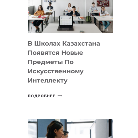
BY
MOST
—
МЕЖДУНАРОДНУЮ
ПРОГРАММУ
В Школах Казахстана
ДЛЯ
ТЕХНОЛОГИЧЕСКИХ
Появятся Новые
СТАРТАПОВ
Предметы По
Искусственному
Интеллекту
В
ПОДРОБНЕЕ
ШКОЛАХ
КАЗАХСТАНА
ПОЯВЯТСЯ
НОВЫЕ
ПРЕДМЕТЫ