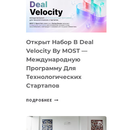
AI
YOUTH
CAMP
ДАЛ
30
Открыт Набор В Deal
ПОДРОСТКАМ
БИЛЕТ
Velocity By MOST —
В
Международную
IT-
Программу Для
ПРЕДПРИНИМАТЕЛЬСТВО
Технологических
Стартапов
ОТКРЫТ
ПОДРОБНЕЕ
НАБОР
В
DEAL
VELOCITY