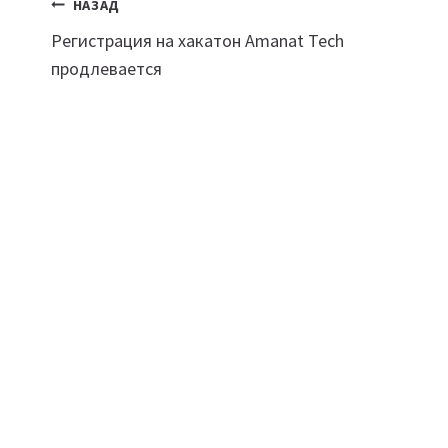
Навигация
НАЗАД
Регистрация на хакатон Amanat Tech
по
продлевается
записям