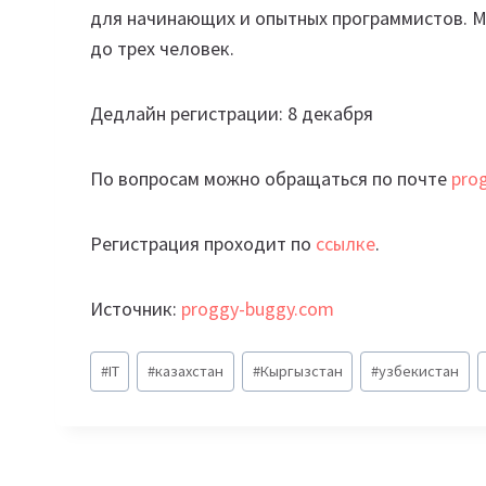
для начинающих и опытных программистов. М
до трех человек.
Дедлайн регистрации: 8 декабря
По вопросам можно обращаться по почте
pro
Регистрация проходит по
ссылке
.
Источник:
proggy-buggy.com
Метки
#
IT
#
казахстан
#
Кыргызстан
#
узбекистан
записи: