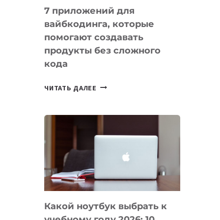
7 приложений для
вайбкодинга, которые
помогают создавать
продукты без сложного
кода
7
ЧИТАТЬ ДАЛЕЕ
ПРИЛОЖЕНИЙ
ДЛЯ
ВАЙБКОДИНГА,
КОТОРЫЕ
ПОМОГАЮТ
СОЗДАВАТЬ
ПРОДУКТЫ
БЕЗ
СЛОЖНОГО
Какой ноутбук выбрать к
КОДА
учебному году 2026: 10