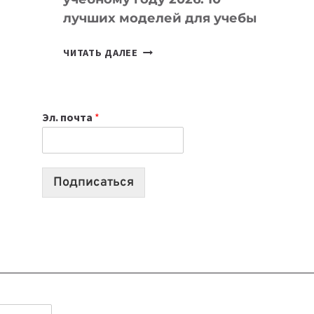
лучших моделей для учебы
КАКОЙ
ЧИТАТЬ ДАЛЕЕ
НОУТБУК
ВЫБРАТЬ
К
Эл. почта
*
УЧЕБНОМУ
ГОДУ
2026:
10
Подписаться
ЛУЧШИХ
МОДЕЛЕЙ
ДЛЯ
УЧЕБЫ