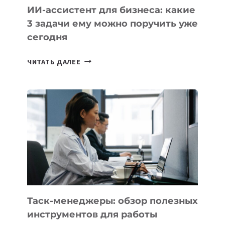
ИИ-ассистент для бизнеса: какие
3 задачи ему можно поручить уже
сегодня
ИИ-
ЧИТАТЬ ДАЛЕЕ
АССИСТЕНТ
ДЛЯ
БИЗНЕСА:
КАКИЕ
3
ЗАДАЧИ
ЕМУ
МОЖНО
ПОРУЧИТЬ
УЖЕ
СЕГОДНЯ
Таск-менеджеры: обзор полезных
инструментов для работы