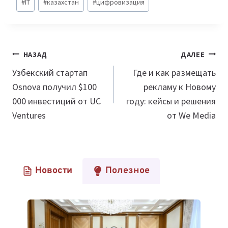
#
IT
#
казахстан
#
цифровизация
записи:
Навигация
НАЗАД
ДАЛЕЕ
по
Узбекский стартап
Где и как размещать
Osnova получил $100
рекламу к Новому
записям
000 инвестиций от UC
году: кейсы и решения
Ventures
от We Media
Новости
Полезное