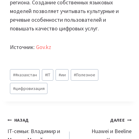
региона. Создание собственных языковых
моделей позволяет учитывать культурные и
речевые особенности пользователей и
повышать качество цифровых услуг.
Источник:
Gov.kz
Метки
#
#казахстан
#
IT
#
ии
#
Полезное
записи:
#
цифровизация
Навигация
НАЗАД
ДАЛЕЕ
по
IT-семьи: Владимир и
Huawei и Beeline