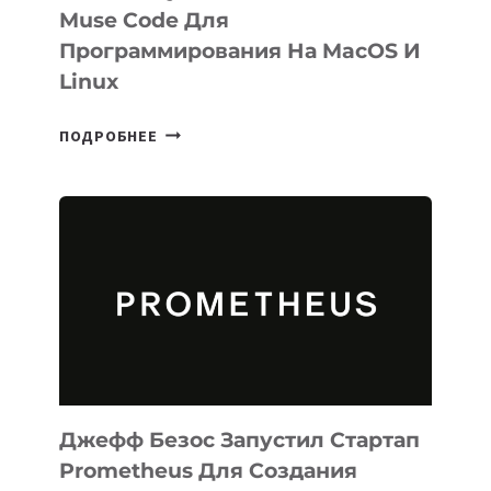
Muse Code Для
Программирования На MacOS И
Linux
META
ПОДРОБНЕЕ
ВЫПУСТИЛА
ИИ-
АГЕНТА
MUSE
CODE
ДЛЯ
ПРОГРАММИРОВАНИЯ
НА
MACOS
И
LINUX
Джефф Безос Запустил Стартап
Prometheus Для Создания