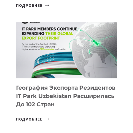
В
ПОДРОБНЕЕ
ШКОЛАХ
КАЗАХСТАНА
ПОЯВЯТСЯ
НОВЫЕ
ПРЕДМЕТЫ
ПО
ИСКУССТВЕННОМУ
ИНТЕЛЛЕКТУ
География Экспорта Резидентов
IT Park Uzbekistan Расширилась
До 102 Стран
ГЕОГРАФИЯ
ПОДРОБНЕЕ
ЭКСПОРТА
РЕЗИДЕНТОВ