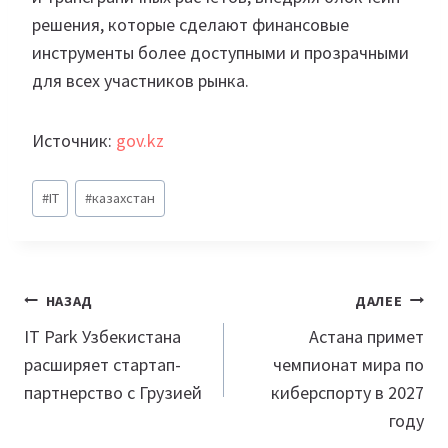
решения, которые сделают финансовые
инструменты более доступными и прозрачными
для всех участников рынка.
Источник:
gov.kz
Метки
#
IT
#
казахстан
записи:
Навигация
НАЗАД
ДАЛЕЕ
по
IT Park Узбекистана
Астана примет
расширяет стартап-
чемпионат мира по
записям
партнерство с Грузией
киберспорту в 2027
году