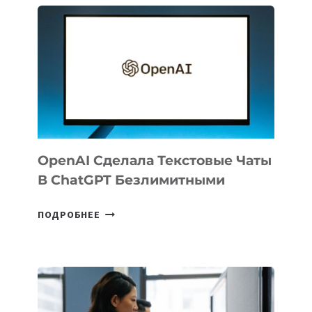
IT
PARK
UZBEKISTAN
РАСШИРИЛАСЬ
ДО
102
СТРАН
OpenAI Сделала Текстовые Чаты
В ChatGPT Безлимитными
OPENAI
ПОДРОБНЕЕ
СДЕЛАЛА
ТЕКСТОВЫЕ
ЧАТЫ
В
CHATGPT