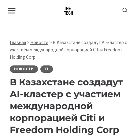
Перейти
к
содержимому
Главная
>
Новости
>
В Казахстане создадут AI-кластер с
участием международной корпорацией Citi и Freedom
Holding Corp
НОВОСТИ
IT
В Казахстане создадут
AI-кластер с участием
международной
корпорацией Citi и
Freedom Holding Corp