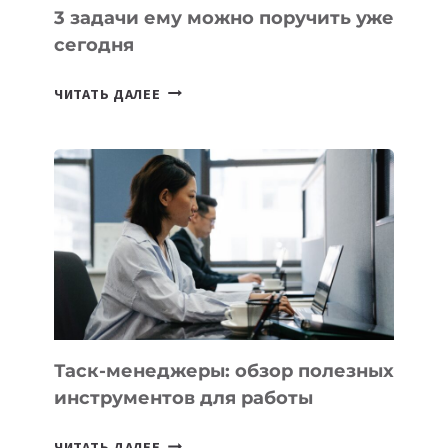
3 задачи ему можно поручить уже
сегодня
ИИ-
ЧИТАТЬ ДАЛЕЕ
АССИСТЕНТ
ДЛЯ
БИЗНЕСА:
КАКИЕ
3
ЗАДАЧИ
ЕМУ
МОЖНО
ПОРУЧИТЬ
УЖЕ
СЕГОДНЯ
Таск-менеджеры: обзор полезных
инструментов для работы
ТАСК-
ЧИТАТЬ ДАЛЕЕ