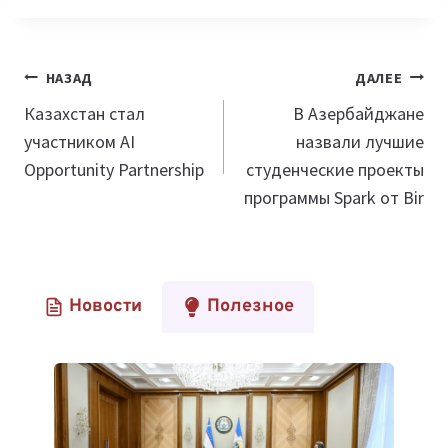
Навигация
НАЗАД
ДАЛЕЕ
по
Казахстан стал
В Азербайджане
участником AI
назвали лучшие
записям
Opportunity Partnership
студенческие проекты
программы Spark от Bir
Новости
Полезное