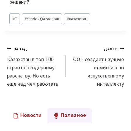
решений.
Метки
#
IT
#
Yandex Qazaqstan
#
казахстан
записи:
Навигация
НАЗАД
ДАЛЕЕ
по
Казахстан в топ-100
ООН создает научную
стран по гендерному
комиссию по
записям
равенству. Но есть
искусственному
еще над чем работать
интеллекту
Новости
Полезное