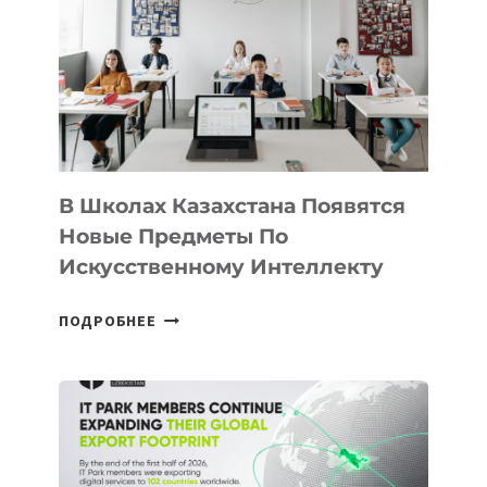
VELOCITY
BY
MOST
—
МЕЖДУНАРОДНУЮ
ПРОГРАММУ
ДЛЯ
ТЕХНОЛОГИЧЕСКИХ
В Школах Казахстана Появятся
СТАРТАПОВ
Новые Предметы По
Искусственному Интеллекту
В
ПОДРОБНЕЕ
ШКОЛАХ
КАЗАХСТАНА
ПОЯВЯТСЯ
НОВЫЕ
ПРЕДМЕТЫ
ПО