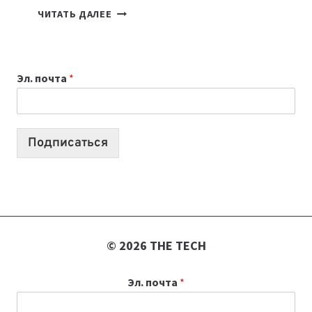
КАКОЙ
ЧИТАТЬ ДАЛЕЕ
НОУТБУК
ВЫБРАТЬ
К
Эл. почта
*
УЧЕБНОМУ
ГОДУ
2026:
10
Подписаться
ЛУЧШИХ
МОДЕЛЕЙ
ДЛЯ
УЧЕБЫ
© 2026 THE TECH
Эл. почта
*