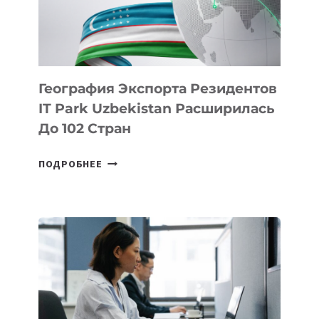
ИСКУССТВЕННОМУ
ИНТЕЛЛЕКТУ
География Экспорта Резидентов
IT Park Uzbekistan Расширилась
До 102 Стран
ГЕОГРАФИЯ
ПОДРОБНЕЕ
ЭКСПОРТА
РЕЗИДЕНТОВ
IT
PARK
UZBEKISTAN
РАСШИРИЛАСЬ
ДО
102