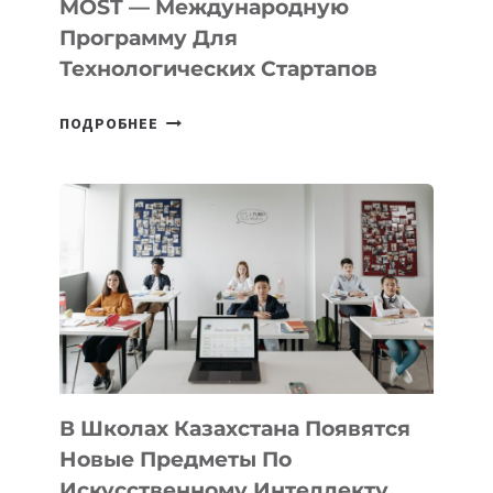
MOST — Международную
IT-
Программу Для
ПРЕДПРИНИМАТЕЛЬСТВО
Технологических Стартапов
ОТКРЫТ
ПОДРОБНЕЕ
НАБОР
В
DEAL
VELOCITY
BY
MOST
—
МЕЖДУНАРОДНУЮ
ПРОГРАММУ
ДЛЯ
ТЕХНОЛОГИЧЕСКИХ
В Школах Казахстана Появятся
СТАРТАПОВ
Новые Предметы По
Искусственному Интеллекту