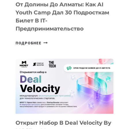
От Долины До Алматы: Как AI
Youth Camp Дал 30 Подросткам
Билет В IT-
Предпринимательство
ОТ
ПОДРОБНЕЕ
ДОЛИНЫ
ДО
АЛМАТЫ:
КАК
AI
YOUTH
CAMP
ДАЛ
30
ПОДРОСТКАМ
БИЛЕТ
Открыт Набор В Deal Velocity By
В