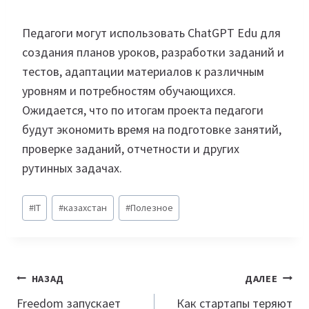
Педагоги могут использовать ChatGPT Edu для
создания планов уроков, разработки заданий и
тестов, адаптации материалов к различным
уровням и потребностям обучающихся.
Ожидается, что по итогам проекта педагоги
будут экономить время на подготовке занятий,
проверке заданий, отчетности и других
рутинных задачах.
Метки
#
IT
#
казахстан
#
Полезное
записи:
Навигация
НАЗАД
ДАЛЕЕ
по
Freedom запускает
Как стартапы теряют