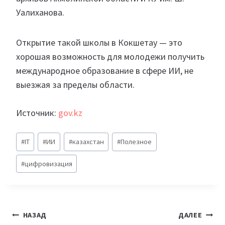
Уалиханова.
Открытие такой школы в Кокшетау — это
хорошая возможность для молодежи получить
международное образование в сфере ИИ, не
выезжая за пределы области.
Источник:
gov.kz
Метки
#
IT
#
ИИ
#
казахстан
#
Полезное
записи:
#
цифровизация
Навигация
НАЗАД
ДАЛЕЕ