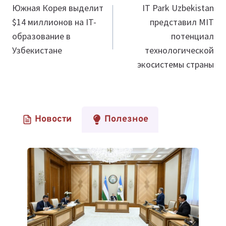
по
Южная Корея выделит
IT Park Uzbekistan
$14 миллионов на IT-
представил MIT
записям
образование в
потенциал
Узбекистане
технологической
экосистемы страны
Новости
Полезное