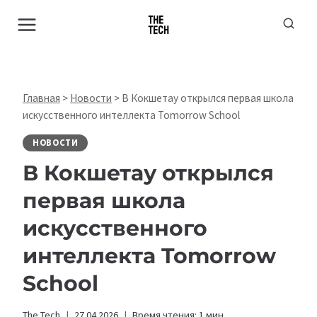
Перейти
к
содержимому
Главная
>
Новости
>
В Кокшетау открылся первая школа
искусственного интеллекта Tomorrow School
НОВОСТИ
В Кокшетау открылся
первая школа
искусственного
интеллекта Tomorrow
School
The Tech
27.04.2026
Время чтения:
1
мин