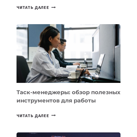
ИИ-
ЧИТАТЬ ДАЛЕЕ
АССИСТЕНТ
ДЛЯ
БИЗНЕСА:
КАКИЕ
3
ЗАДАЧИ
ЕМУ
МОЖНО
ПОРУЧИТЬ
УЖЕ
СЕГОДНЯ
Таск-менеджеры: обзор полезных
инструментов для работы
ТАСК-
ЧИТАТЬ ДАЛЕЕ
МЕНЕДЖЕРЫ:
ОБЗОР
ПОЛЕЗНЫХ