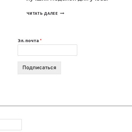
КАКОЙ
ЧИТАТЬ ДАЛЕЕ
НОУТБУК
ВЫБРАТЬ
К
Эл. почта
*
УЧЕБНОМУ
ГОДУ
2026:
10
Подписаться
ЛУЧШИХ
МОДЕЛЕЙ
ДЛЯ
УЧЕБЫ