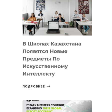
DEAL
VELOCITY
BY
MOST
—
МЕЖДУНАРОДНУЮ
ПРОГРАММУ
В Школах Казахстана
ДЛЯ
ТЕХНОЛОГИЧЕСКИХ
Появятся Новые
СТАРТАПОВ
Предметы По
Искусственному
Интеллекту
В
ПОДРОБНЕЕ
ШКОЛАХ
КАЗАХСТАНА
ПОЯВЯТСЯ
НОВЫЕ