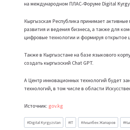
на международном ПЛАС-Форуме Digital Kyrgy
Кыргызская Республика принимает активные 
развития и ведения бизнеса, а также для к
цифровые технологии и формируя открытое 
Также в Кыргызстане на базе языкового корп
создать кыргызский Chat GPT.
А Центр инновационных технологий будет за
технологий, в том числе в области Искусств
Источник:
gov.kg
Метки
#
Digital Kyrgyzstan
#
IT
#
Акылбек Жапаров
#
Кы
записи: