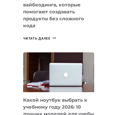
вайбкодинга, которые
помогают создавать
продукты без сложного
кода
7
ЧИТАТЬ ДАЛЕЕ
ПРИЛОЖЕНИЙ
ДЛЯ
ВАЙБКОДИНГА,
КОТОРЫЕ
ПОМОГАЮТ
СОЗДАВАТЬ
ПРОДУКТЫ
БЕЗ
СЛОЖНОГО
Какой ноутбук выбрать к
КОДА
учебному году 2026: 10
лучших моделей для учебы