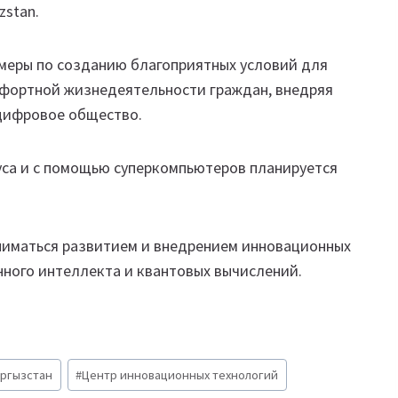
zstan.
меры по созданию благоприятных условий для
омфортной жизнедеятельности граждан, внедряя
цифровое общество.
уса и с помощью суперкомпьютеров планируется
ниматься развитием и внедрением инновационных
енного интеллекта и квантовых вычислений.
ргызстан
#
Центр инновационных технологий