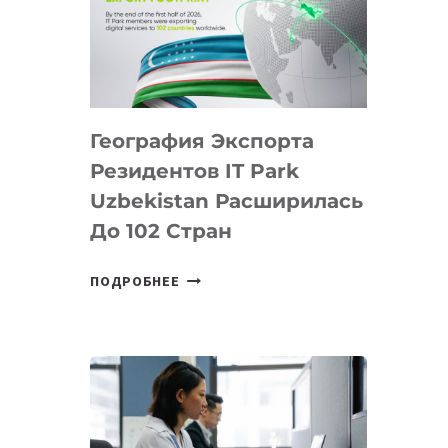
ПРЕДМЕТЫ
ПО
ИСКУССТВЕННОМУ
ИНТЕЛЛЕКТУ
География Экспорта
Резидентов IT Park
Uzbekistan Расширилась
До 102 Стран
ГЕОГРАФИЯ
ПОДРОБНЕЕ
ЭКСПОРТА
РЕЗИДЕНТОВ
IT
PARK
UZBEKISTAN
РАСШИРИЛАСЬ