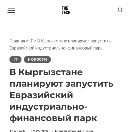
Перейти
к
содержимому
Главная
>
IT
>
В Кыргызстане планируют запустить
Евразийский индустриально-финансовый парк
IT
НОВОСТИ
В Кыргызстане
планируют запустить
Евразийский
индустриально-
финансовый парк
The Tech
19.05.2026
Время чтения:
1
мин