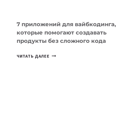
7 приложений для вайбкодинга,
которые помогают создавать
продукты без сложного кода
7
ЧИТАТЬ ДАЛЕЕ
ПРИЛОЖЕНИЙ
ДЛЯ
ВАЙБКОДИНГА,
КОТОРЫЕ
ПОМОГАЮТ
СОЗДАВАТЬ
ПРОДУКТЫ
БЕЗ
СЛОЖНОГО
КОДА