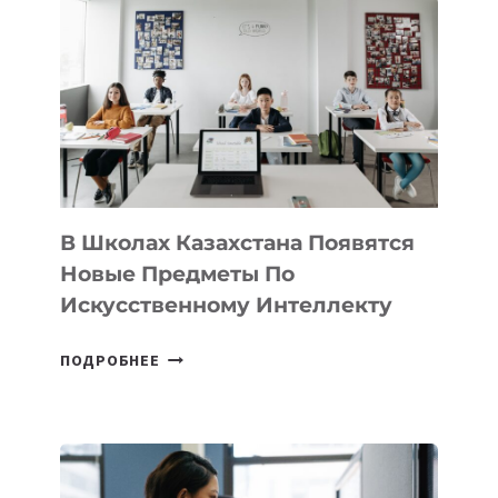
DEAL
VELOCITY
BY
MOST
—
МЕЖДУНАРОДНУЮ
ПРОГРАММУ
ДЛЯ
ТЕХНОЛОГИЧЕСКИХ
В Школах Казахстана Появятся
СТАРТАПОВ
Новые Предметы По
Искусственному Интеллекту
В
ПОДРОБНЕЕ
ШКОЛАХ
КАЗАХСТАНА
ПОЯВЯТСЯ
НОВЫЕ
ПРЕДМЕТЫ