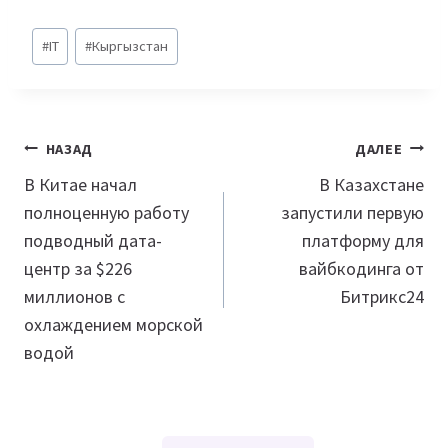
Метки
#
IT
#
Кыргызстан
записи:
Навигация
НАЗАД
ДАЛЕЕ
по
В Китае начал
В Казахстане
полноценную работу
запустили первую
записям
подводный дата-
платформу для
центр за $226
вайбкодинга от
миллионов с
Битрикс24
охлаждением морской
водой