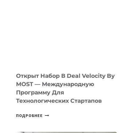
ДО
АЛМАТЫ:
КАК
AI
YOUTH
CAMP
ДАЛ
30
ПОДРОСТКАМ
БИЛЕТ
Открыт Набор В Deal Velocity By
В
MOST — Международную
IT-
Программу Для
ПРЕДПРИНИМАТЕЛЬСТВО
Технологических Стартапов
ОТКРЫТ
ПОДРОБНЕЕ
НАБОР
В