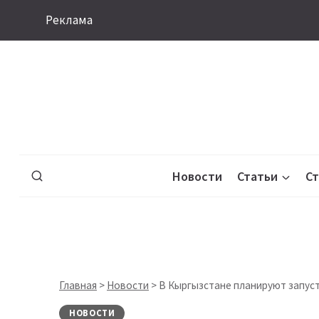
Перейти
Реклама
к
содержимому
Новости
Статьи
С
Главная
>
Новости
>
В Кыргызстане планируют запус
НОВОСТИ