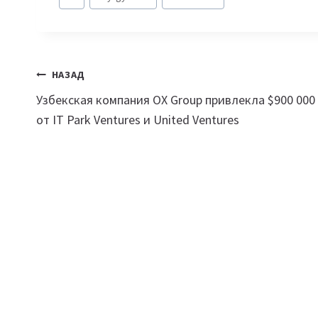
записи:
Навигация
НАЗАД
Узбекская компания OX Group привлекла $900 000
по
от IT Park Ventures и United Ventures
записям