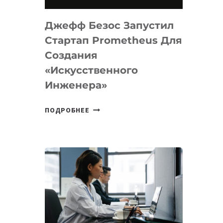
НА
MACOS
Джефф Безос Запустил
И
LINUX
Стартап Prometheus Для
Создания
«искусственного
Инженера»
ДЖЕФФ
ПОДРОБНЕЕ
БЕЗОС
ЗАПУСТИЛ
СТАРТАП
PROMETHEUS
ДЛЯ
СОЗДАНИЯ
«ИСКУССТВЕННОГО
ИНЖЕНЕРА»