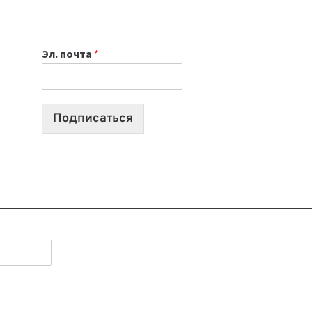
НОУТБУК
ВЫБРАТЬ
К
Эл. почта
*
УЧЕБНОМУ
ГОДУ
2026:
10
Подписаться
ЛУЧШИХ
МОДЕЛЕЙ
ДЛЯ
УЧЕБЫ