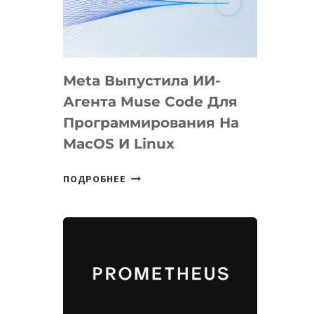
НА
SIGGRAPH
2026
Meta Выпустила ИИ-
Агента Muse Code Для
Программирования На
MacOS И Linux
META
ПОДРОБНЕЕ
ВЫПУСТИЛА
ИИ-
АГЕНТА
MUSE
CODE
ДЛЯ
ПРОГРАММИРОВАНИЯ