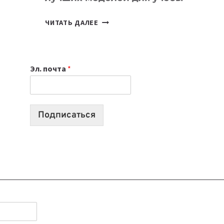
КАКОЙ
ЧИТАТЬ ДАЛЕЕ
НОУТБУК
ВЫБРАТЬ
К
Эл. почта
*
УЧЕБНОМУ
ГОДУ
2026:
10
Подписаться
ЛУЧШИХ
МОДЕЛЕЙ
ДЛЯ
УЧЕБЫ