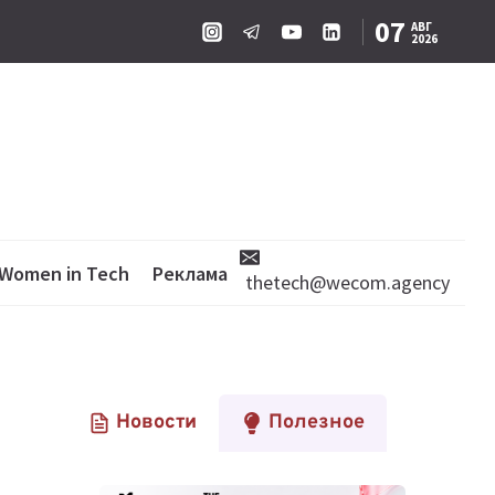
07
АВГ
2026
Women in Tech
Реклама
thetech@wecom.agency
Новости
Полезное