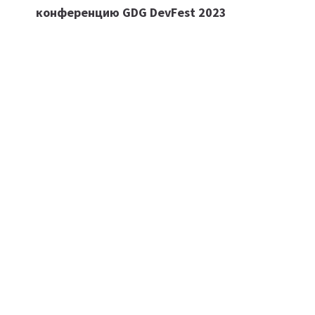
по
конференцию GDG DevFest 2023
записям