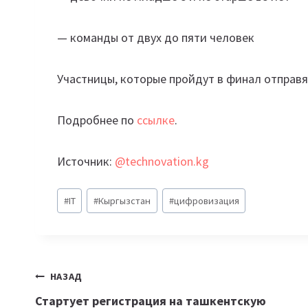
— команды от двух до пяти человек
Участницы, которые пройдут в финал отправя
Подробнее по
ссылке
.
Источник:
@technovation.kg
Метки
#
IT
#
Кыргызстан
#
цифровизация
записи:
Навигация
НАЗАД
Стартует регистрация на ташкентскую