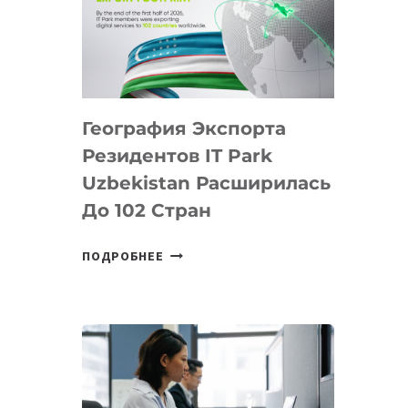
ПРЕДМЕТЫ
ПО
ИСКУССТВЕННОМУ
ИНТЕЛЛЕКТУ
География Экспорта
Резидентов IT Park
Uzbekistan Расширилась
До 102 Стран
ГЕОГРАФИЯ
ПОДРОБНЕЕ
ЭКСПОРТА
РЕЗИДЕНТОВ
IT
PARK
UZBEKISTAN
РАСШИРИЛАСЬ