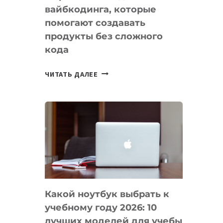
вайбкодинга, которые
помогают создавать
продукты без сложного
кода
7
ЧИТАТЬ ДАЛЕЕ
ПРИЛОЖЕНИЙ
ДЛЯ
ВАЙБКОДИНГА,
КОТОРЫЕ
ПОМОГАЮТ
СОЗДАВАТЬ
ПРОДУКТЫ
БЕЗ
СЛОЖНОГО
Какой ноутбук выбрать к
КОДА
учебному году 2026: 10
лучших моделей для учебы