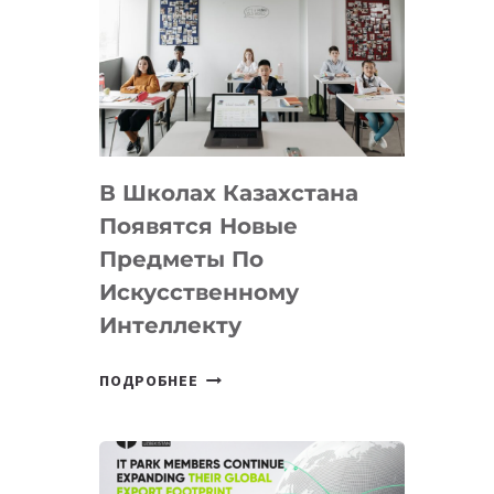
DEAL
VELOCITY
BY
MOST
—
МЕЖДУНАРОДНУЮ
ПРОГРАММУ
В Школах Казахстана
ДЛЯ
ТЕХНОЛОГИЧЕСКИХ
Появятся Новые
СТАРТАПОВ
Предметы По
Искусственному
Интеллекту
В
ПОДРОБНЕЕ
ШКОЛАХ
КАЗАХСТАНА
ПОЯВЯТСЯ
НОВЫЕ