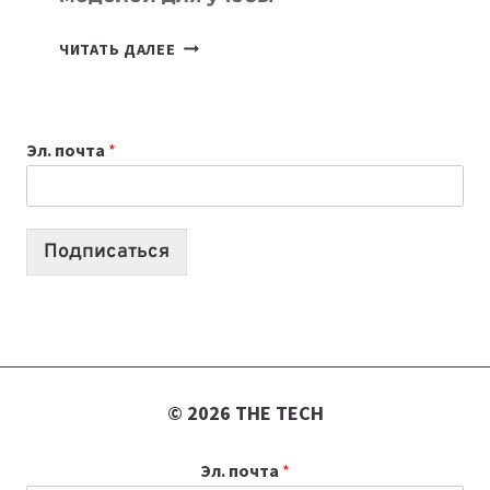
КАКОЙ
ЧИТАТЬ ДАЛЕЕ
НОУТБУК
ВЫБРАТЬ
К
Эл. почта
*
УЧЕБНОМУ
ГОДУ
2026:
10
Подписаться
ЛУЧШИХ
МОДЕЛЕЙ
ДЛЯ
УЧЕБЫ
© 2026 THE TECH
Эл. почта
*