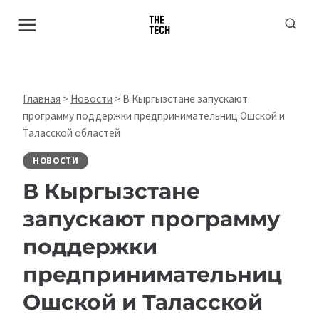
Перейти
к
содержимому
Главная
>
Новости
>
В Кыргызстане запускают
программу поддержки предпринимательниц Ошской и
Таласской областей
НОВОСТИ
В Кыргызстане
запускают программу
поддержки
предпринимательниц
Ошской и Таласской