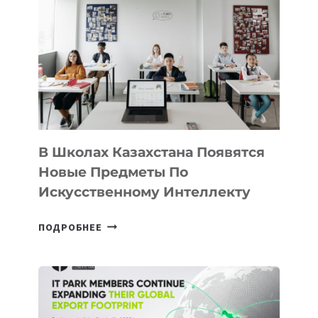
DEAL
VELOCITY
BY
MOST
—
МЕЖДУНАРОДНУЮ
ПРОГРАММУ
ДЛЯ
ТЕХНОЛОГИЧЕСКИХ
В Школах Казахстана Появятся
СТАРТАПОВ
Новые Предметы По
Искусственному Интеллекту
В
ПОДРОБНЕЕ
ШКОЛАХ
КАЗАХСТАНА
ПОЯВЯТСЯ
НОВЫЕ
ПРЕДМЕТЫ