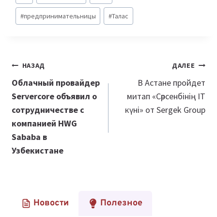
записи:
#
предпринимательницы
#
Талас
Навигация
НАЗАД
ДАЛЕЕ
по
Облачный провайдер
В Астане пройдет
Servercore объявил о
митап «Сәрсенбінің IT
записям
сотрудничестве с
күні» от Sergek Group
компанией HWG
Sababa в
Узбекистане
Новости
Полезное