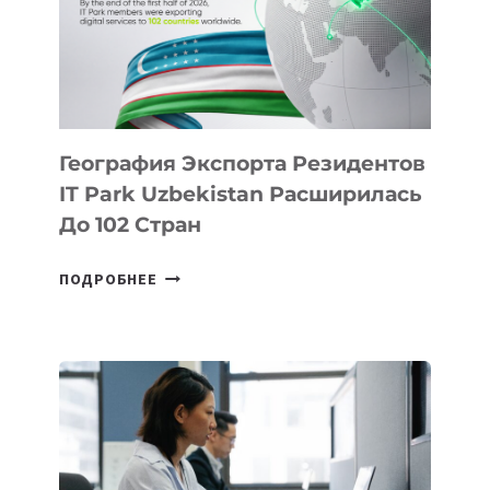
ПО
ИСКУССТВЕННОМУ
ИНТЕЛЛЕКТУ
География Экспорта Резидентов
IT Park Uzbekistan Расширилась
До 102 Стран
ГЕОГРАФИЯ
ПОДРОБНЕЕ
ЭКСПОРТА
РЕЗИДЕНТОВ
IT
PARK
UZBEKISTAN
РАСШИРИЛАСЬ
ДО