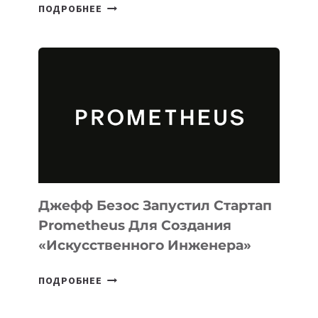
META
ПОДРОБНЕЕ
ВЫПУСТИЛА
ИИ-
АГЕНТА
MUSE
CODE
ДЛЯ
ПРОГРАММИРОВАНИЯ
НА
MACOS
И
LINUX
Джефф Безос Запустил Стартап
Prometheus Для Создания
«искусственного Инженера»
ДЖЕФФ
ПОДРОБНЕЕ
БЕЗОС
ЗАПУСТИЛ