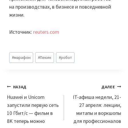
на производствах, в бизнесе и повседневной
жизни.
Источник:
reuters.com
Метки
#
марафон
#
Пекин
#
робот
записи:
Навигация
НАЗАД
ДАЛЕЕ
по
Huawei и Unicom
IT-афиша недели, 21-
запустили первую сеть
27 апреля: лекции,
записям
10 Гбит/с — фильм в
митапы и воркшопы
8K теперь можно
для профессионалов