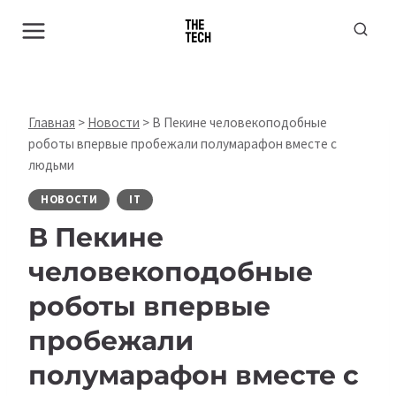
Перейти
к
содержимому
Главная
>
Новости
>
В Пекине человекоподобные
роботы впервые пробежали полумарафон вместе с
людьми
НОВОСТИ
IT
В Пекине
человекоподобные
роботы впервые
пробежали
полумарафон вместе с