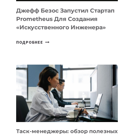
И
LINUX
Джефф Безос Запустил Стартап
Prometheus Для Создания
«искусственного Инженера»
ДЖЕФФ
ПОДРОБНЕЕ
БЕЗОС
ЗАПУСТИЛ
СТАРТАП
PROMETHEUS
ДЛЯ
СОЗДАНИЯ
«ИСКУССТВЕННОГО
ИНЖЕНЕРА»
Таск-менеджеры: обзор полезных