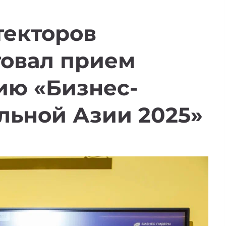
текторов
товал прием
ию «Бизнес-
льной Азии 2025»