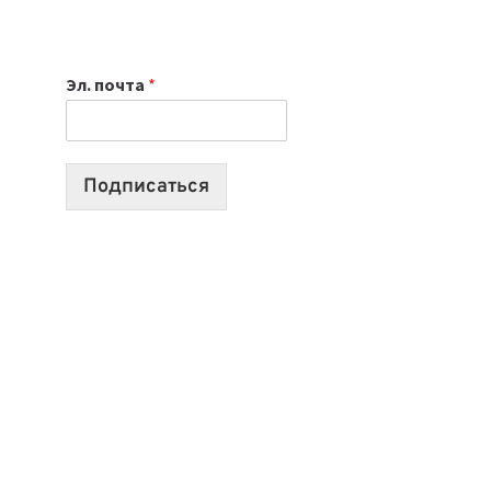
ИЮЛЯ:
9
ВЫПУСКОВ
Эл. почта
*
О
ТЕХНОЛОГИЯХ,
ИИ-
АГЕНТАХ
Подписаться
И
СТАРТАПАХ