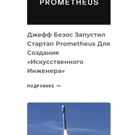
ДЛЯ
ПРОГРАММИРОВАНИЯ
НА
MACOS
Джефф Безос Запустил
И
LINUX
Стартап Prometheus Для
Создания
«искусственного
Инженера»
ДЖЕФФ
ПОДРОБНЕЕ
БЕЗОС
ЗАПУСТИЛ
СТАРТАП
PROMETHEUS
ДЛЯ
СОЗДАНИЯ