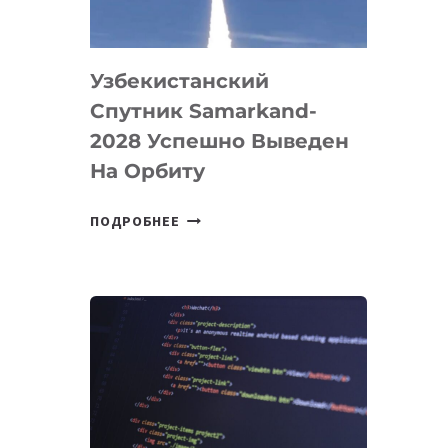
«ИСКУССТВЕННОГО
ИНЖЕНЕРА»
Узбекистанский
Спутник Samarkand-
2028 Успешно Выведен
На Орбиту
УЗБЕКИСТАНСКИЙ
ПОДРОБНЕЕ
СПУТНИК
SAMARKAND-
2028
УСПЕШНО
ВЫВЕДЕН
НА
ОРБИТУ