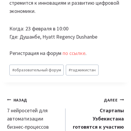
стремится к инновациям и развитию цифровой
экономики.
Когда: 23 февраля в 10:00
Где: Душанбе, Hyatt Regency Dushanbe
Регистрация на форум
по ссылке
.
Метки
#
образовательный форум
#
таджикистан
записи:
Навигация
НАЗАД
ДАЛЕЕ
по
7 нейросетей для
Стартапы
автоматизации
Узбекистана
записям
бизнес-процессов
готовятся к участию