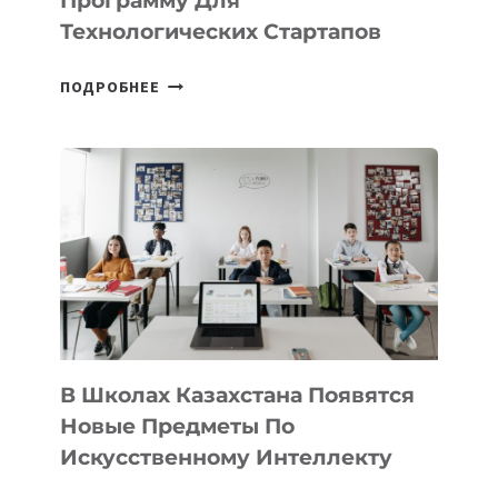
Программу Для
ПРЕДПРИНИМАТЕЛЬСТВО
Технологических Стартапов
ОТКРЫТ
ПОДРОБНЕЕ
НАБОР
В
DEAL
VELOCITY
BY
MOST
—
МЕЖДУНАРОДНУЮ
ПРОГРАММУ
ДЛЯ
ТЕХНОЛОГИЧЕСКИХ
В Школах Казахстана Появятся
СТАРТАПОВ
Новые Предметы По
Искусственному Интеллекту