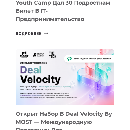
Youth Camp Дал 30 Подросткам
Билет В IT-
Предпринимательство
ОТ
ПОДРОБНЕЕ
ДОЛИНЫ
ДО
АЛМАТЫ:
КАК
AI
YOUTH
CAMP
ДАЛ
30
ПОДРОСТКАМ
БИЛЕТ
Открыт Набор В Deal Velocity By
В
MOST — Международную
IT-