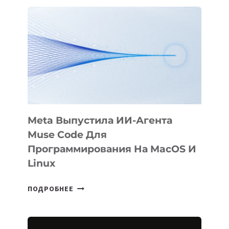
АНИМАЦИОННЫЙ
ФИЛЬМ
KÖK
BÖRÜ
НА
SIGGRAPH
2026
Meta Выпустила ИИ-Агента
Muse Code Для
Программирования На MacOS И
Linux
META
ПОДРОБНЕЕ
ВЫПУСТИЛА
ИИ-
АГЕНТА