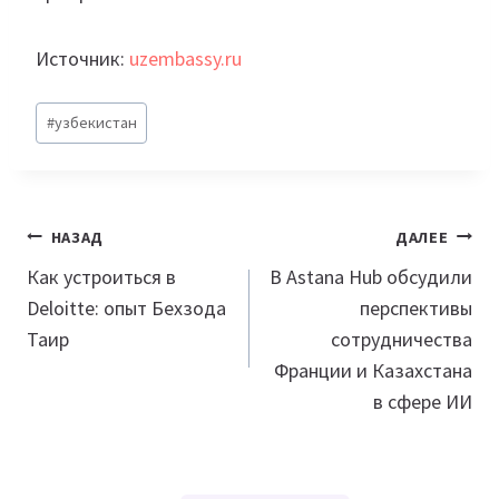
Источник:
uzembassy.ru
Метки
#
узбекистан
записи:
Навигация
НАЗАД
ДАЛЕЕ
по
Как устроиться в
В Astana Hub обсудили
Deloitte: опыт Бехзода
перспективы
записям
Таир
сотрудничества
Франции и Казахстана
в сфере ИИ