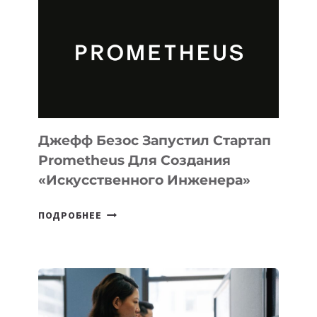
MUSE
CODE
ДЛЯ
ПРОГРАММИРОВАНИЯ
НА
MACOS
И
LINUX
Джефф Безос Запустил Стартап
Prometheus Для Создания
«искусственного Инженера»
ДЖЕФФ
ПОДРОБНЕЕ
БЕЗОС
ЗАПУСТИЛ
СТАРТАП
PROMETHEUS
ДЛЯ