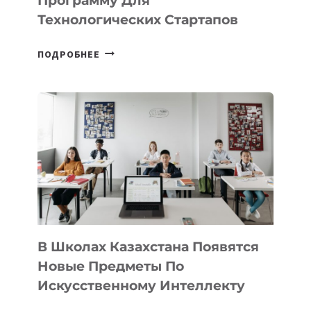
Программу Для
ПРЕДПРИНИМАТЕЛЬСТВО
Технологических Стартапов
ОТКРЫТ
ПОДРОБНЕЕ
НАБОР
В
DEAL
VELOCITY
BY
MOST
—
МЕЖДУНАРОДНУЮ
ПРОГРАММУ
ДЛЯ
ТЕХНОЛОГИЧЕСКИХ
В Школах Казахстана Появятся
СТАРТАПОВ
Новые Предметы По
Искусственному Интеллекту