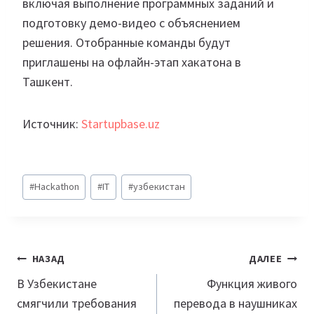
включая выполнение программных заданий и
подготовку демо-видео с объяснением
решения. Отобранные команды будут
приглашены на офлайн-этап хакатона в
Ташкент.
Источник:
Startupbase.uz
Метки
#
Hackathon
#
IT
#
узбекистан
записи:
Навигация
НАЗАД
ДАЛЕЕ
по
В Узбекистане
Функция живого
смягчили требования
перевода в наушниках
записям