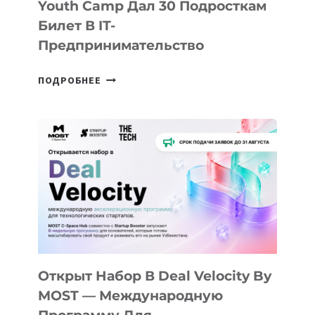
Youth Camp Дал 30 Подросткам
Билет В IT-
Предпринимательство
ОТ
ПОДРОБНЕЕ
ДОЛИНЫ
ДО
АЛМАТЫ:
КАК
AI
YOUTH
CAMP
ДАЛ
30
ПОДРОСТКАМ
БИЛЕТ
Открыт Набор В Deal Velocity By
В
MOST — Международную
IT-