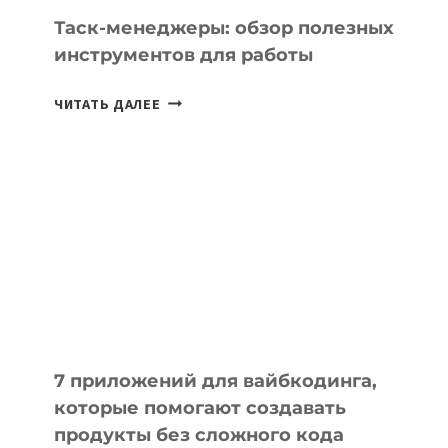
СЕГОДНЯ
Таск-менеджеры: обзор полезных
инструментов для работы
ТАСК-
ЧИТАТЬ ДАЛЕЕ
МЕНЕДЖЕРЫ:
ОБЗОР
ПОЛЕЗНЫХ
ИНСТРУМЕНТОВ
ДЛЯ
РАБОТЫ
7 приложений для вайбкодинга,
которые помогают создавать
продукты без сложного кода