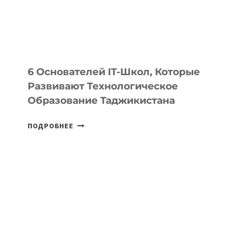
УСТРОЙСТВА
ОТ
OPENAI
6 Основателей IT-Школ, Которые
Развивают Технологическое
Образование Таджикистана
6
ПОДРОБНЕЕ
ОСНОВАТЕЛЕЙ
IT-
ШКОЛ,
КОТОРЫЕ
РАЗВИВАЮТ
ТЕХНОЛОГИЧЕСКОЕ
ОБРАЗОВАНИЕ
ТАДЖИКИСТАНА