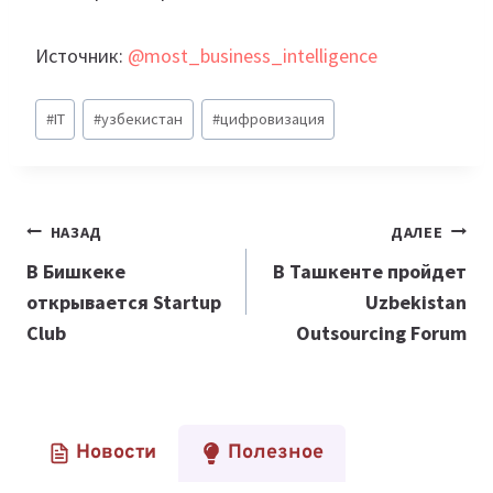
Источник:
@most_business_intelligence
Метки
#
IT
#
узбекистан
#
цифровизация
записи:
Навигация
НАЗАД
ДАЛЕЕ
по
В Бишкеке
В Ташкенте пройдет
открывается Startup
Uzbekistan
записям
Club
Outsourcing Forum
Новости
Полезное