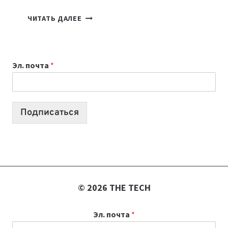
7
ЧИТАТЬ ДАЛЕЕ
ПРИЛОЖЕНИЙ
ДЛЯ
ВАЙБКОДИНГА,
Эл. почта
*
КОТОРЫЕ
ПОМОГАЮТ
СОЗДАВАТЬ
ПРОДУКТЫ
Подписаться
БЕЗ
СЛОЖНОГО
КОДА
© 2026 THE TECH
Эл. почта
*