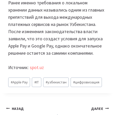
Ранее именно требования о локальном
хранении данных назывались одним из главных
препятствий для выхода международных
платежных сервисов на рынок Узбекистана.
После изменения законодательства власти
заявили, что это создаст условия для запуска
Apple Pay и Google Pay, однако окончательное
решение остается за самими компаниями.
Источник:
spot.uz
Метки
#
Apple Pay
#
IT
#
узбекистан
#
цифровизация
записи:
Навигация
НАЗАД
ДАЛЕЕ