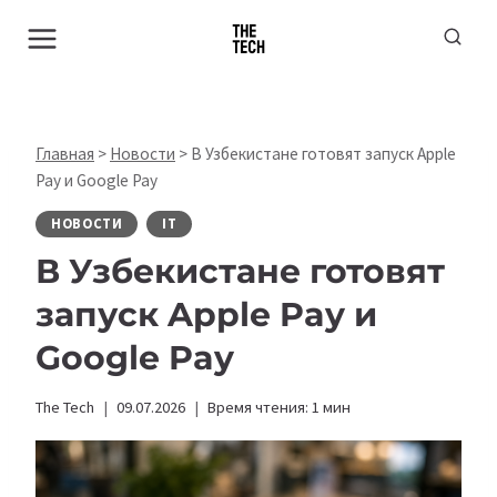
Перейти
к
содержимому
Главная
>
Новости
>
В Узбекистане готовят запуск Apple
Pay и Google Pay
НОВОСТИ
IT
В Узбекистане готовят
запуск Apple Pay и
Google Pay
The Tech
09.07.2026
Время чтения:
1
мин