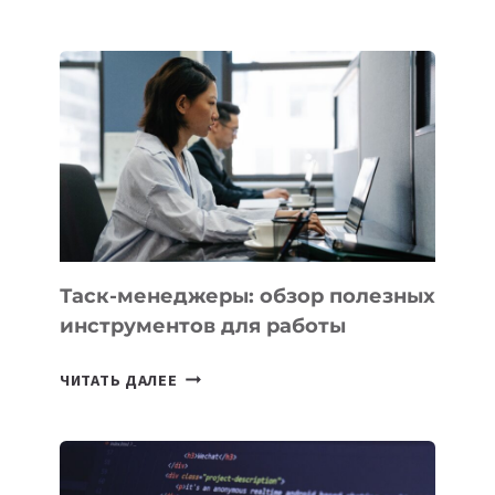
АССИСТЕНТ
ДЛЯ
БИЗНЕСА:
КАКИЕ
3
ЗАДАЧИ
ЕМУ
МОЖНО
ПОРУЧИТЬ
УЖЕ
СЕГОДНЯ
Таск-менеджеры: обзор полезных
инструментов для работы
ТАСК-
ЧИТАТЬ ДАЛЕЕ
МЕНЕДЖЕРЫ:
ОБЗОР
ПОЛЕЗНЫХ
ИНСТРУМЕНТОВ