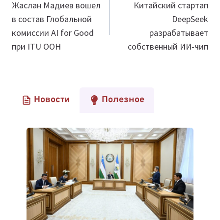
по
Жаслан Мадиев вошел
Китайский стартап
в состав Глобальной
DeepSeek
записям
комиссии AI for Good
разрабатывает
при ITU ООН
собственный ИИ-чип
Новости
Полезное