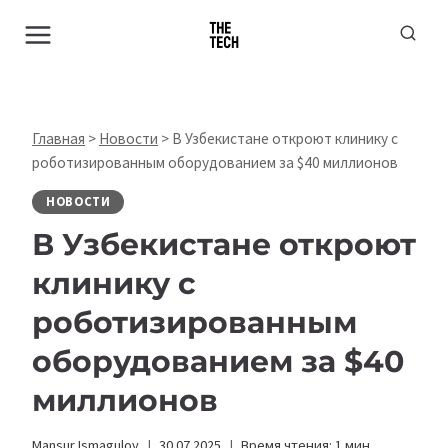
Перейти
к
содержимому
Главная
>
Новости
>
В Узбекистане откроют клинику с
роботизированным оборудованием за $40 миллионов
НОВОСТИ
В Узбекистане откроют
клинику с
роботизированным
оборудованием за $40
миллионов
Mansur Ismagulov
30.07.2025
Время чтения:
1
мин