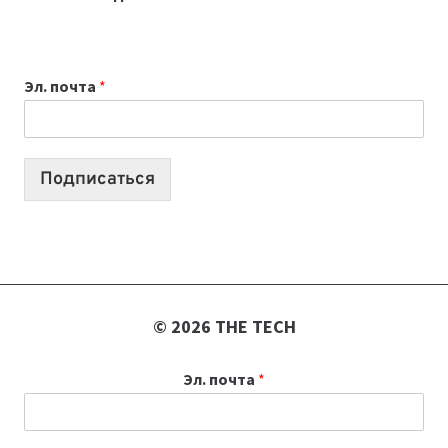
ПРИЛОЖЕНИЙ
ДЛЯ
ВАЙБКОДИНГА,
Эл. почта
*
КОТОРЫЕ
ПОМОГАЮТ
СОЗДАВАТЬ
ПРОДУКТЫ
Подписаться
БЕЗ
СЛОЖНОГО
КОДА
© 2026 THE TECH
Эл. почта
*