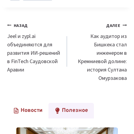
Навигация
НАЗАД
ДАЛЕЕ
по
Jeel и zypl.ai
Как аудитор из
объединяются для
Бишкека стал
записям
развития ИИ-решений
инженером в
в FinTech Саудовской
Кремниевой долине:
Аравии
история Султана
Омурзакова
Новости
Полезное