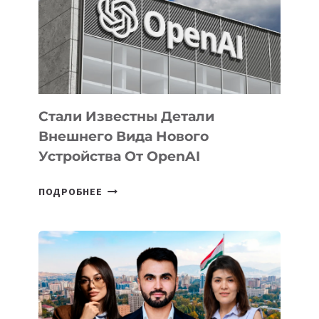
ПО
РАЗВИТИЮ
ЭКОСИСТЕМЫ
ИСКУССТВЕННОГО
ИНТЕЛЛЕКТА
Стали Известны Детали
Внешнего Вида Нового
Устройства От OpenAI
СТАЛИ
ПОДРОБНЕЕ
ИЗВЕСТНЫ
ДЕТАЛИ
ВНЕШНЕГО
ВИДА
НОВОГО
УСТРОЙСТВА
ОТ