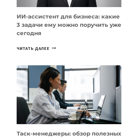
ИИ-ассистент для бизнеса: какие
3 задачи ему можно поручить уже
сегодня
ИИ-
ЧИТАТЬ ДАЛЕЕ
АССИСТЕНТ
ДЛЯ
БИЗНЕСА:
КАКИЕ
3
ЗАДАЧИ
ЕМУ
МОЖНО
ПОРУЧИТЬ
УЖЕ
СЕГОДНЯ
Таск-менеджеры: обзор полезных