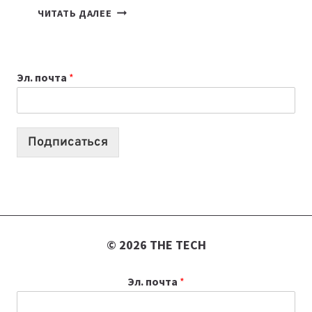
ПОДКАСТЫ
ЧИТАТЬ ДАЛЕЕ
ИЮЛЯ:
9
ВЫПУСКОВ
Эл. почта
*
О
ТЕХНОЛОГИЯХ,
ИИ-
АГЕНТАХ
Подписаться
И
СТАРТАПАХ
© 2026 THE TECH
Эл. почта
*