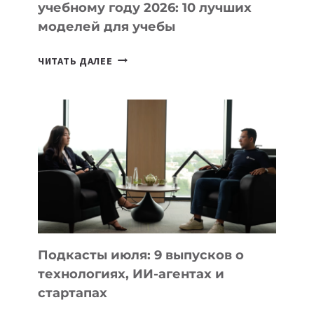
учебному году 2026: 10 лучших
моделей для учебы
КАКОЙ
ЧИТАТЬ ДАЛЕЕ
НОУТБУК
ВЫБРАТЬ
К
УЧЕБНОМУ
ГОДУ
2026:
10
ЛУЧШИХ
МОДЕЛЕЙ
ДЛЯ
УЧЕБЫ
Подкасты июля: 9 выпусков о
технологиях, ИИ-агентах и
стартапах