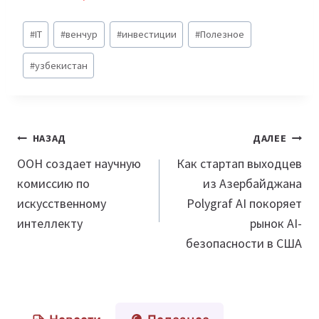
Метки
#
IT
#
венчур
#
инвестиции
#
Полезное
записи:
#
узбекистан
Навигация
НАЗАД
ДАЛЕЕ
по
ООН создает научную
Как стартап выходцев
комиссию по
из Азербайджана
записям
искусственному
Polygraf AI покоряет
интеллекту
рынок AI-
безопасности в США