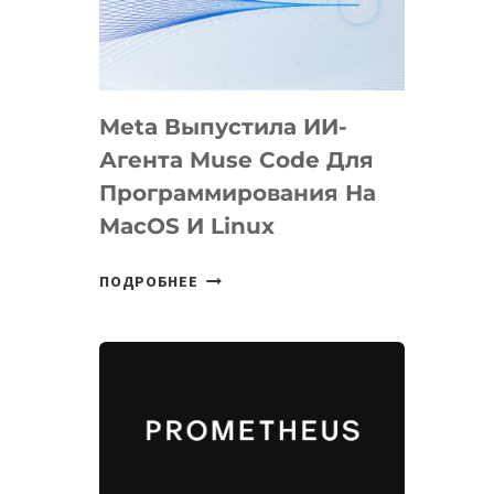
НА
SIGGRAPH
2026
Meta Выпустила ИИ-
Агента Muse Code Для
Программирования На
MacOS И Linux
META
ПОДРОБНЕЕ
ВЫПУСТИЛА
ИИ-
АГЕНТА
MUSE
CODE
ДЛЯ
ПРОГРАММИРОВАНИЯ