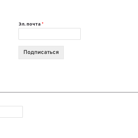
НОУТБУК
ВЫБРАТЬ
К
Эл. почта
*
УЧЕБНОМУ
ГОДУ
2026:
10
Подписаться
ЛУЧШИХ
МОДЕЛЕЙ
ДЛЯ
УЧЕБЫ