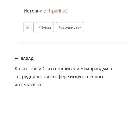
Источник:
it-park.uz
Метки
#
IT
#
Nvidia
#
узбекистан
записи:
Навигация
НАЗАД
Казахстан и Cisco подписали меморандум о
по
сотрудничестве в сфере искусственного
записям
интеллекта