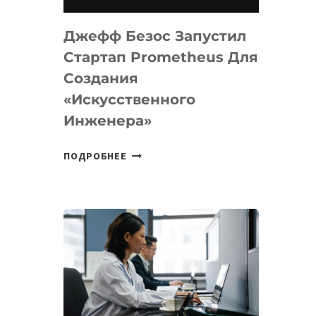
НА
MACOS
Джефф Безос Запустил
И
LINUX
Стартап Prometheus Для
Создания
«искусственного
Инженера»
ДЖЕФФ
ПОДРОБНЕЕ
БЕЗОС
ЗАПУСТИЛ
СТАРТАП
PROMETHEUS
ДЛЯ
СОЗДАНИЯ
«ИСКУССТВЕННОГО
ИНЖЕНЕРА»