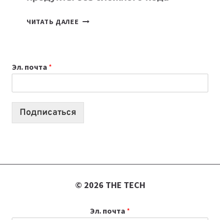
7
ЧИТАТЬ ДАЛЕЕ
ПРИЛОЖЕНИЙ
ДЛЯ
ВАЙБКОДИНГА,
Эл. почта
*
КОТОРЫЕ
ПОМОГАЮТ
СОЗДАВАТЬ
ПРОДУКТЫ
Подписаться
БЕЗ
СЛОЖНОГО
КОДА
© 2026 THE TECH
Эл. почта
*