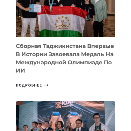
ФИЛЬМ
TENGRIDA:
CYBER
STEPPE
Сборная Таджикистана Впервые
В Истории Завоевала Медаль На
Международной Олимпиаде По
ИИ
СБОРНАЯ
ПОДРОБНЕЕ
ТАДЖИКИСТАНА
ВПЕРВЫЕ
В
ИСТОРИИ
ЗАВОЕВАЛА
МЕДАЛЬ