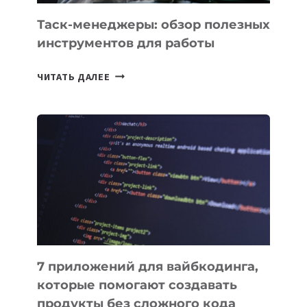
УЖЕ
СЕГОДНЯ
Таск-менеджеры: обзор полезных
инструментов для работы
ТАСК-
ЧИТАТЬ ДАЛЕЕ
МЕНЕДЖЕРЫ:
ОБЗОР
ПОЛЕЗНЫХ
ИНСТРУМЕНТОВ
ДЛЯ
РАБОТЫ
7 приложений для вайбкодинга,
которые помогают создавать
продукты без сложного кода