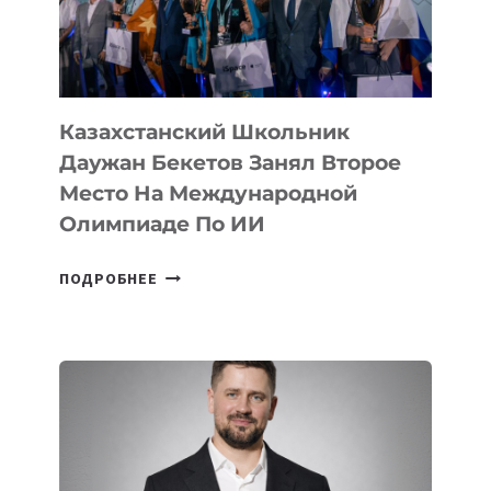
НА
МЕЖДУНАРОДНОЙ
ОЛИМПИАДЕ
ПО
ИИ
Казахстанский Школьник
Даужан Бекетов Занял Второе
Место На Международной
Олимпиаде По ИИ
КАЗАХСТАНСКИЙ
ПОДРОБНЕЕ
ШКОЛЬНИК
ДАУЖАН
БЕКЕТОВ
ЗАНЯЛ
ВТОРОЕ
МЕСТО
НА