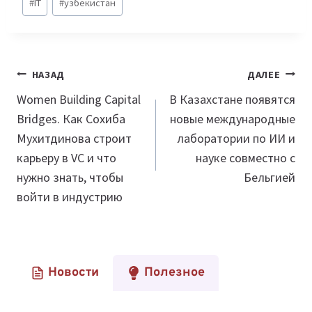
#
IT
#
узбекистан
записи:
Навигация
НАЗАД
ДАЛЕЕ
по
Women Building Capital
В Казахстане появятся
Bridges. Как Сохиба
новые международные
записям
Мухитдинова строит
лаборатории по ИИ и
карьеру в VC и что
науке совместно с
нужно знать, чтобы
Бельгией
войти в индустрию
Новости
Полезное