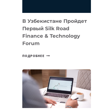
В Узбекистане Пройдет
Первый Silk Road
Finance & Technology
Forum
В
ПОДРОБНЕЕ
УЗБЕКИСТАНЕ
ПРОЙДЕТ
ПЕРВЫЙ
SILK
ROAD
FINANCE
&
TECHNOLOGY
FORUM