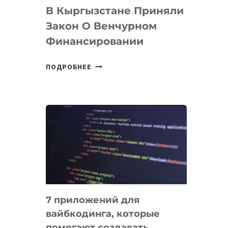
В Кыргызстане Приняли
Закон О Венчурном
Финансировании
В
ПОДРОБНЕЕ
КЫРГЫЗСТАНЕ
ПРИНЯЛИ
ЗАКОН
О
ВЕНЧУРНОМ
ФИНАНСИРОВАНИИ
7 приложений для
вайбкодинга, которые
помогают создавать