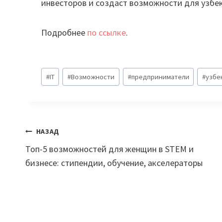
инвесторов и создаст возможности для узбе
Подробнее
по ссылке
.
Метки
#
IT
#
Возможности
#
предприниматели
#
узбе
записи:
Навигация
НАЗАД
Топ-5 возможностей для женщин в STEM и
по
бизнесе: стипендии, обучение, акселераторы
записям