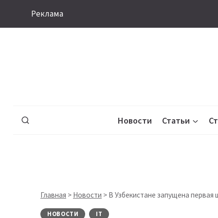
Перейти
Реклама
к
содержимому
Новости
Статьи
С
Главная
>
Новости
>
В Узбекистане запущена первая
НОВОСТИ
IT